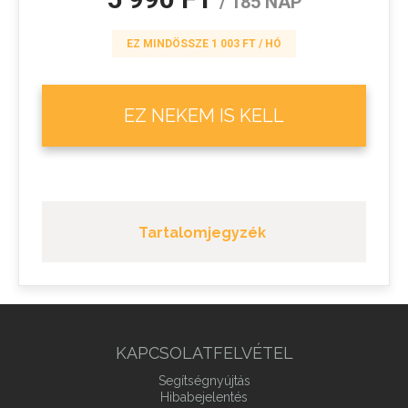
/ 185 NAP
EZ MINDÖSSZE 1 003 FT / HÓ
EZ NEKEM IS KELL
Tartalomjegyzék
KAPCSOLATFELVÉTEL
Segítségnyújtás
Hibabejelentés