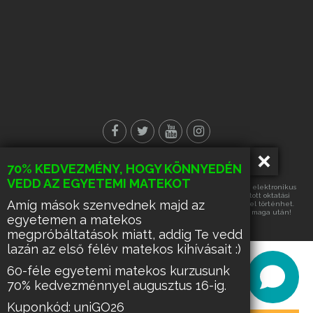
70% KEDVEZMÉNY, HOGY KÖNNYEDÉN
© Minden jog fenntartva!
VEDD AZ EGYETEMI MATEKOT
Az oldalon található tartalmak részének vagy egészének másolása, elektronikus
úton történő tárolása vagy továbbítása, harmadik fél számára nyújtott oktatási
Amíg mások szenvednek majd az
célra való hasznosítása kizárólag az üzemeltető írásos engedélyével történhet.
Ennek hiányában a felsorolt tevékenységek űzése büntetést von maga után!
egyetemen a matekos
megpróbáltatások miatt, addig Te vedd
lazán az első félév matekos kihívásait :)
60-féle egyetemi matekos kurzusunk
70% kedvezménnyel augusztus 16-ig.
Kuponkód: uniGO26