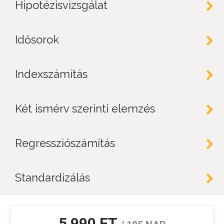
Hipotézisvizsgálat
Idősorok
Indexszámítás
Két ismérv szerinti elemzés
Regressziószámítás
Standardizálás
5 990 FT