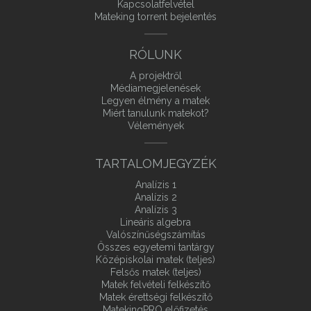
Kapcsolatfelvétel
Mateking torrent bejelentés
RÓLUNK
A projektről
Médiamegjelenések
Legyen élmény a matek
Miért tanulunk matekot?
Vélemények
TARTALOMJEGYZÉK
Analízis 1
Analízis 2
Analízis 3
Lineáris algebra
Valószínűségszámítás
Összes egyetemi tantárgy
Középiskolai matek (teljes)
Felsős matek (teljes)
Matek felvételi felkészítő
Matek érettségi felkészítő
MatekingPRO előfizetés