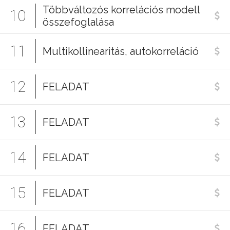
Többváltozós korrelációs modell
10
összefoglalása
11
Multikollinearitás, autokorreláció
12
FELADAT
13
FELADAT
14
FELADAT
15
FELADAT
16
FELADAT