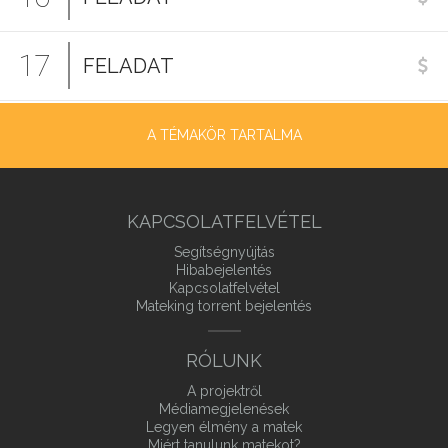
17
FELADAT
A TÉMAKÖR TARTALMA
KAPCSOLATFELVÉTEL
Segítségnyújtás
Hibabejelentés
Kapcsolatfelvétel
Mateking torrent bejelentés
RÓLUNK
A projektről
Médiamegjelenések
Legyen élmény a matek
Miért tanulunk matekot?