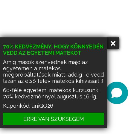
70% KEDVEZMÉNY, HOGY KÖNNYEDÉN
VEDD AZ EGYETEMI MATEKOT
Amíg mások szenvednek majd az
egyetemen a matekos
megpróbáltatások miatt, addig Te vedd
lazán az első félév matekos kihívásait :)
60-féle egyetemi matekos kurzusunk
70% kedvezménnyel augusztus 16-ig.
Kuponkód: uniGO26
ERRE VAN SZÜKSÉGEM