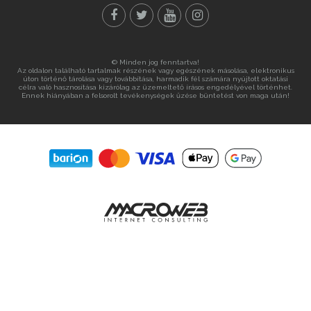
© Minden jog fenntartva!
Az oldalon található tartalmak részének vagy egészének másolása, elektronikus
úton történő tárolása vagy továbbítása, harmadik fél számára nyújtott oktatási
célra való hasznosítása kizárólag az üzemeltető írásos engedélyével történhet.
Ennek hiányában a felsorolt tevékenységek űzése büntetést von maga után!