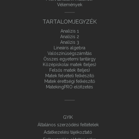
Vélemények
TARTALOMJEGYZÉK
Analízis 1
Analízis 2
Analízis 3
Lineáris algebra
Valószínűségszámítás
Összes egyetemi tantárgy
Középiskolai matek (teljes)
Felsős matek (teljes)
Matek felvételi felkészítő
Matek érettségi felkészítő
MatekingPRO előfizetés
GYIK
Általános szerződési feltételek
Adatkezelési tájékoztató