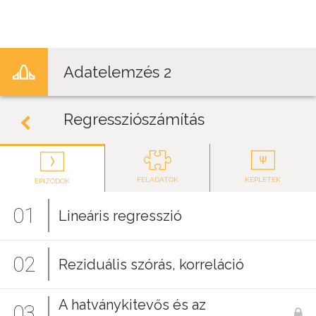
Jump to navigation
Adatelemzés 2
Regressziószámítás
FELADATOK
KÉPLETEK
EPIZÓDOK
01
Lineáris regresszió
02
Reziduális szórás, korreláció
A hatványkitevős és az
03