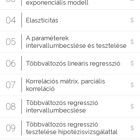
exponenciális modell
04
Elaszticitás
A paraméterek
05
intervallumbecslése és tesztelése
06
Többváltozós lineáris regresszió
Korrelációs mátrix, parciális
07
korreláció
Többváltozós regresszió
08
intervallumbecslése
Többváltozós regresszió
09
tesztelése hipotézisvizsgálattal