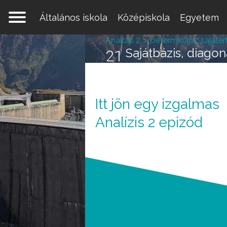
Általános iskola
Középiskola
Egyetem
Analízis 2
Determináns, sajátér
Sajátbázis, diagoná
21
Itt jön egy izgalmas
Egy 
Analízis 2 epizód
mate