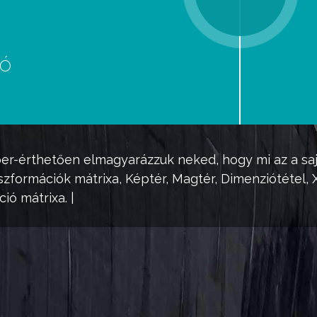
eó
d
er-érthetően elmagyarázzuk neked, hogy mi az a saját
anszformációk mátrixa, Képtér, Magtér, Dimenziótétel, 
ió mátrixa. |