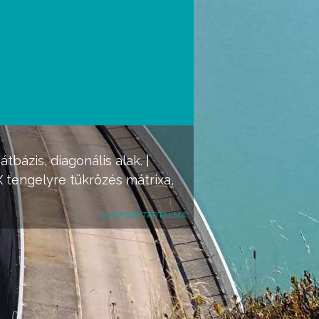
bázis, diagonális alak. |
X tengelyre tükrözés mátrixa,
A KÉPSOR TARTALMA