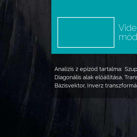
Vid
mó
Analízis 2
epizód tartalma:
Szup
Diagonális alak előállítása, Tr
Bázisvektor, Inverz transzformác