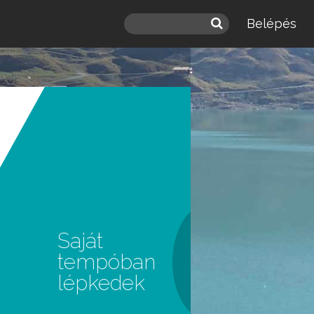
Belépés
 a
léd.
Saját
tempóban
lépkedek