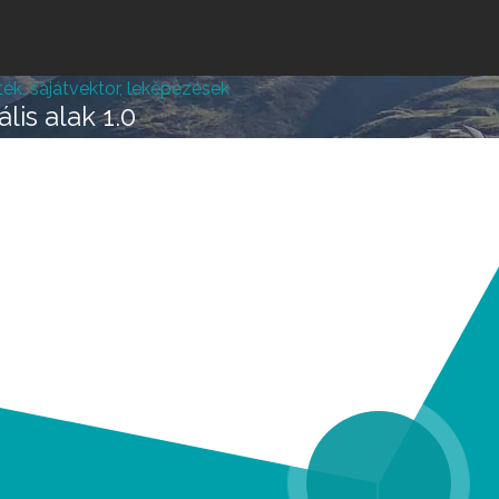
Jump to navigation
ték, sajátvektor, leképezések
lis alak 1.0
lépésre vagy attól, hogy
k melléd álljon és ne e
REGISZTRÁLOK/BELÉPEK