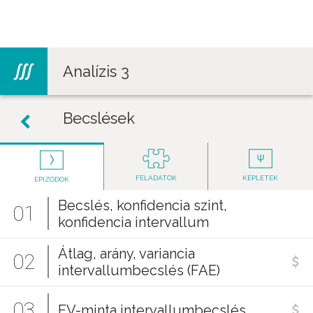
Jump to navigation
Analízis 3
Becslések
FELADATOK
KÉPLETEK
EPIZÓDOK
Becslés, konfidencia szint,
01
konfidencia intervallum
Átlag, arány, variancia
02
intervallumbecslés (FAE)
03
EV-minta intervallumbecslés