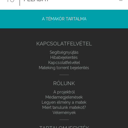
A TÉMAKÖR TARTALMA
KAPCSOLATFELVÉTEL
Segítségnyújtás
Hibabejelentés
Kapcsolatfelvétel
Mateking torrent bejelentés
RÓLUNK
A projektről
Médiamegjelenések
Legyen élmény a matek
Miért tanulunk matekot?
Vélemények