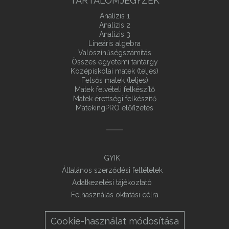
TARTALOMJEGYZÉK
Analízis 1
Analízis 2
Analízis 3
Lineáris algebra
Valószínűségszámítás
Összes egyetemi tantárgy
Középiskolai matek (teljes)
Felsős matek (teljes)
Matek felvételi felkészítő
Matek érettségi felkészítő
MatekingPRO előfizetés
GYIK
Általános szerződési feltételek
Adatkezelési tájékoztató
Felhasználás oktatási célra
Cookie-használat módosítása