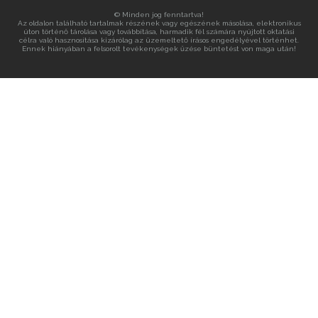
© Minden jog fenntartva!
Az oldalon található tartalmak részének vagy egészének másolása, elektronikus
úton történő tárolása vagy továbbítása, harmadik fél számára nyújtott oktatási
célra való hasznosítása kizárólag az üzemeltető írásos engedélyével történhet.
Ennek hiányában a felsorolt tevékenységek űzése büntetést von maga után!