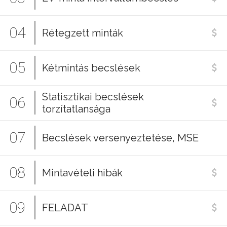
04
Rétegzett minták
05
Kétmintás becslések
Statisztikai becslések
06
torzítatlansága
07
Becslések versenyeztetése, MSE
08
Mintavételi hibák
09
FELADAT