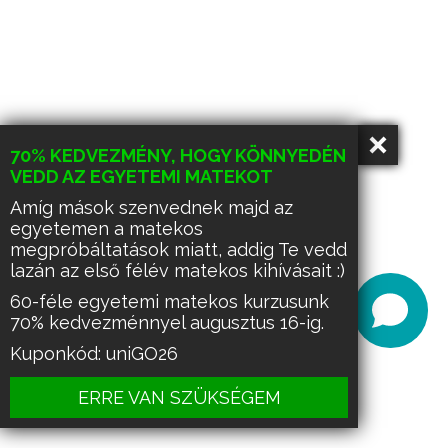
70% KEDVEZMÉNY, HOGY KÖNNYEDÉN
VEDD AZ EGYETEMI MATEKOT
Amíg mások szenvednek majd az
egyetemen a matekos
megpróbáltatások miatt, addig Te vedd
lazán az első félév matekos kihívásait :)
60-féle egyetemi matekos kurzusunk
70% kedvezménnyel augusztus 16-ig.
Kuponkód: uniGO26
ERRE VAN SZÜKSÉGEM