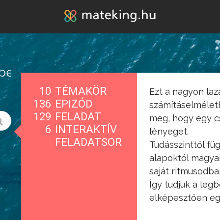
Jump to navigation
tbe
10
TÉMAKÖR
Ezt a nagyon laz
136
EPIZÓD
számításelméletb
129
FELADAT
meg, hogy egy c
6
INTERAKTÍV
lényeget.
FELADATSOR
Tudásszinttől füg
alapoktól magyar
saját ritmusodba
Így tudjuk a leg
elképesztően eg