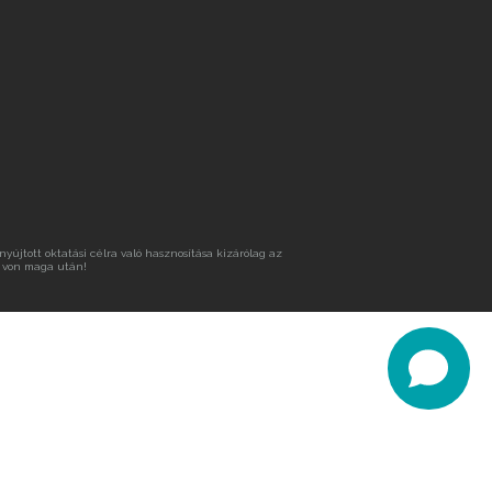
újtott oktatási célra való hasznosítása kizárólag az
 von maga után!