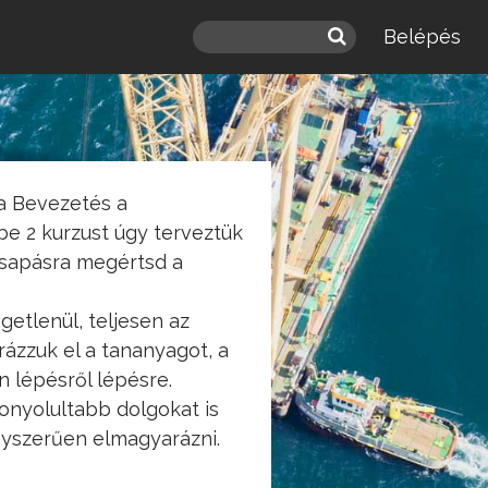
Belépés
a Bevezetés a
e 2 kurzust úgy terveztük
sapásra megértsd a
getlenül, teljesen az
ázzuk el a tananyagot, a
n lépésről lépésre.
bonyolultabb dolgokat is
yszerűen elmagyarázni.