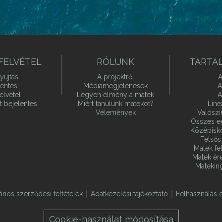
FELVÉTEL
RÓLUNK
TARTA
yújtás
A projektről
A
lentés
Médiamegjelenések
A
elvétel
Legyen élmény a matek
A
t bejelentés
Miért tanulunk matekot?
Line
Vélemények
Valósz
Összes e
Középiskol
Felsős 
Matek fel
Matek ére
Matekin
lános szerződési feltételek
Adatkezelési tájékoztató
Felhasználás o
Cookie-használat módosítása