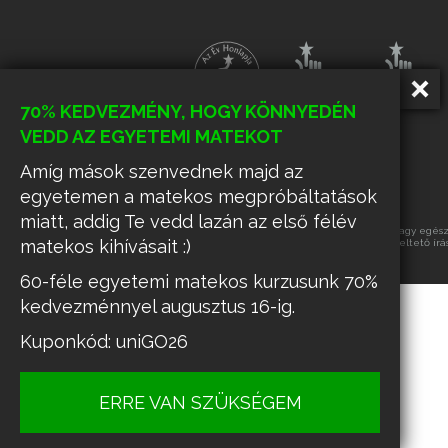
70% KEDVEZMÉNY, HOGY KÖNNYEDÉN
VEDD AZ EGYETEMI MATEKOT
Amíg mások szenvednek majd az
egyetemen a matekos megpróbáltatások
miatt, addig Te vedd lazán az első félév
Az oldalon található tartalmak részének vagy egészé
matekos kihívásait :)
üzemeltető írá
60-féle egyetemi matekos kurzusunk 70%
kedvezménnyel augusztus 16-ig.
Kuponkód: uniGO26
ERRE VAN SZÜKSÉGEM