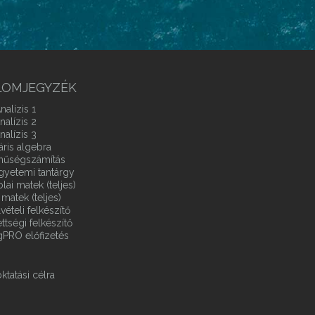
LOMJEGYZÉK
nalízis 1
nalízis 2
nalízis 3
áris algebra
ínűségszámítás
gyetemi tantárgy
ai matek (teljes)
matek (teljes)
vételi felkészítő
ttségi felkészítő
gPRO előfizetés
ktatási célra