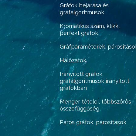
Gráfok bejárása és
gráfalgoritmusok
Kromatikus szám, klikk,
perfekt gráfok
Gráfparaméterek, párosításo
Hálózatok
Irányított gráfok,
gráfalgoritmusok irányított
gráfokban
Menger tételei, többszörös
összefüggőség
Páros gráfok, párosítások