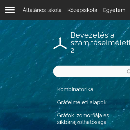
Általános iskola
Középiskola
Egyetem
Bevezetés a
számításelméle
2
Kombinatorika
Gráfelméleti alapok
Gráfok izomorfiája és
síkbarajzolhatósága