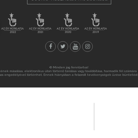
© Minden jog fenntartva!
nek másolása, elektronikus úton történő tárolása vagy továbbítása, harmadik fél számára ny
sos engedélyével történhet. Ennek hiányában a felsorolt tevékenységek űzése büntetést