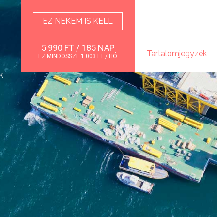
EZ NEKEM IS KELL
5 990 FT
/ 185 NAP
Tartalomjegyzék
EZ MINDÖSSZE 1 003 FT / HÓ
k