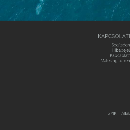
KAPCSOLAT
Segítségn
Hibabeje
Kapcsolatf
Mateking torren
GYIK
Álta