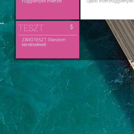
Függvények inverzei
Újabb inverzfüggvények
ZÁRÓTESZT (Random
kérdésekkel)