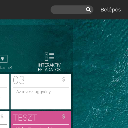
Belépés
INTERAKTÍV
PLETEK
FELADATOK
03
s
Az inverzfüggvény
k