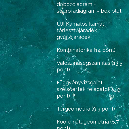
dobozdiagram =
sodrófadiagram = box plot
ÚJ! Kamatos kamat,
törlesztőjáradék,
gyűjtőjáradék
Kombinatorika (14 pont)
Valószínűségszámítás (13,5
pont)
Függvényvizsgálat,
szélsőérték feladatok (9,3
pont)
Térgeometria (9,3 pont)
Koordinátageometria (8,7
pont)