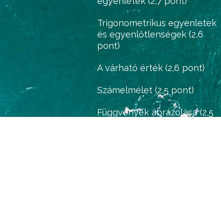
egyenletek (2,7 pont)
Trigonometrikus egyenletek
és egyenlőtlenségek (2,6
pont)
A várható érték (2,6 pont)
Számelmélet (2,5 pont)
Függvények ábrázolása (2,5
pont)
Gráfok (2,3 pont)
Deriválás (1,9 pont)
Középpontos hasonlóság (1,4
pont)