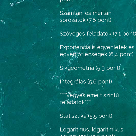
Számtani és mértani
sorozatok (7,8 pont)
Szöveges feladatok (7,1 pont
Exponenciális egyenletek és
egyenlőtlenségek (6,4 pont)
Síkgeometria (5,9 pont)
Integrálás (5,6 pont)
***Vegyes emelt szintű
feladatok***
Statisztika (5,5 pont)
Logaritmus, logaritmikus