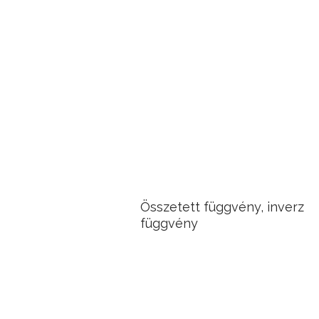
és trigonometrikus
egyenletrendszerek
Sorozatok monotonitása és
korlátossága
Sorozatok határértéke
Konvergencia és divergencia
definíciója, küszöbindex
keresése
Összetett függvény, inverz
függvény
Függvények határértéke és
folytonossága
Függvények érintője