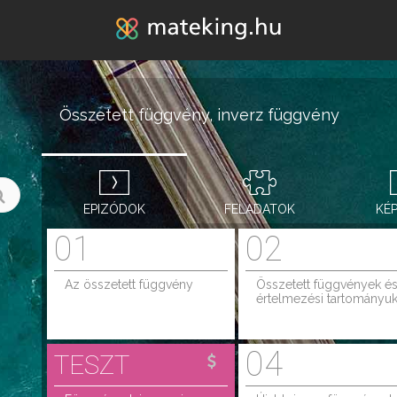
Jump to navigation
Összetett függvény, inverz függvény
EPIZÓDOK
FELADATOK
KÉ
01
02
Az összetett függvény
Összetett függvények é
értelmezési tartományu
04