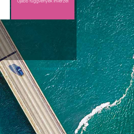
Újabb függvények inverzei
A TÉMAKÖR TARTALMA