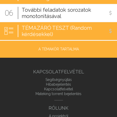
További feladatok sorozatok
06
monotonitásával
TÉMAZÁRÓ TESZT (Random
kérdésekkel)
A TÉMAKÖR TARTALMA
KAPCSOLATFELVÉTEL
Segítségnyújtás
Hibabejelentés
Kapcsolatfelvétel
Mateking torrent bejelentés
RÓLUNK
A projektről