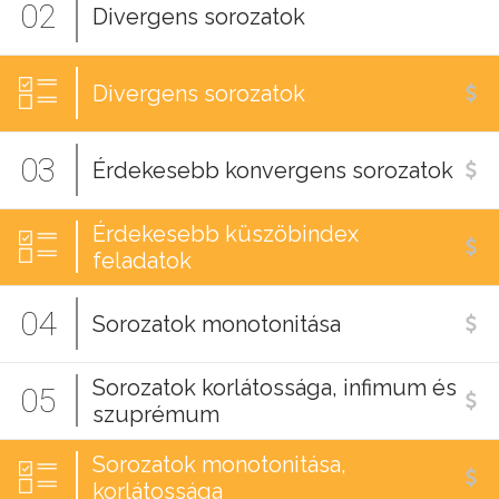
02
Divergens sorozatok
Divergens sorozatok
03
Érdekesebb konvergens sorozatok
Érdekesebb küszöbindex
feladatok
04
Sorozatok monotonitása
Sorozatok korlátossága, infimum és
05
szuprémum
Sorozatok monotonitása,
korlátossága