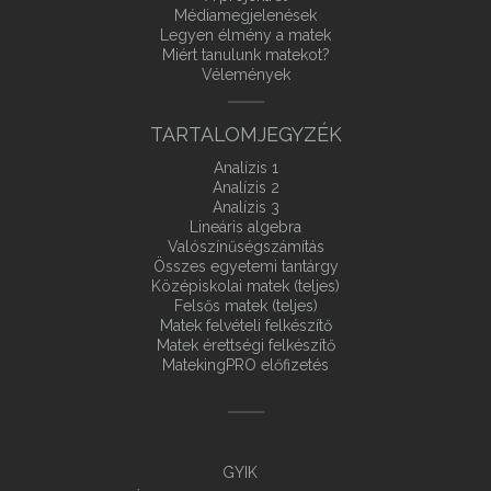
Médiamegjelenések
Legyen élmény a matek
Miért tanulunk matekot?
Vélemények
TARTALOMJEGYZÉK
Analízis 1
Analízis 2
Analízis 3
Lineáris algebra
Valószínűségszámítás
Összes egyetemi tantárgy
Középiskolai matek (teljes)
Felsős matek (teljes)
Matek felvételi felkészítő
Matek érettségi felkészítő
MatekingPRO előfizetés
GYIK