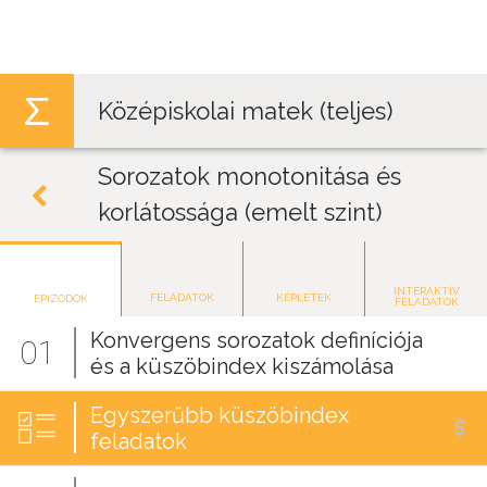
Jump to navigation
Középiskolai matek (teljes)
Sorozatok monotonitása és
korlátossága (emelt szint)
INTERAKTÍV
FELADATOK
KÉPLETEK
EPIZÓDOK
FELADATOK
Konvergens sorozatok definíciója
01
és a küszöbindex kiszámolása
Egyszerűbb küszöbindex
feladatok