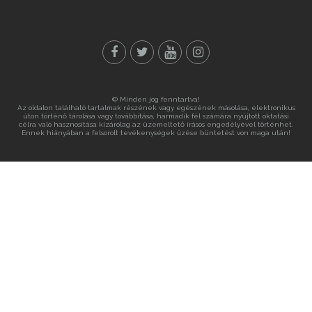
© Minden jog fenntartva!
Az oldalon található tartalmak részének vagy egészének másolása, elektronikus
úton történő tárolása vagy továbbítása, harmadik fél számára nyújtott oktatási
célra való hasznosítása kizárólag az üzemeltető írásos engedélyével történhet.
Ennek hiányában a felsorolt tevékenységek űzése büntetést von maga után!