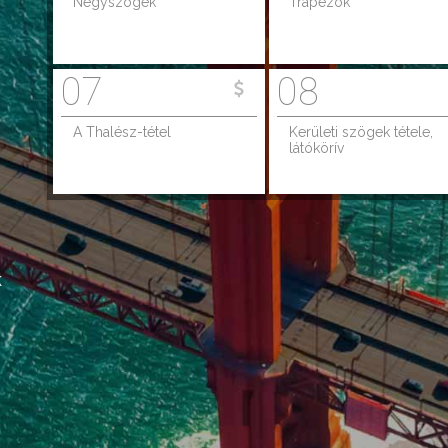
Négyszögek
Trapézok
07
08
A Thalész-tétel
Kerületi szögek tétele,
látókörív
k