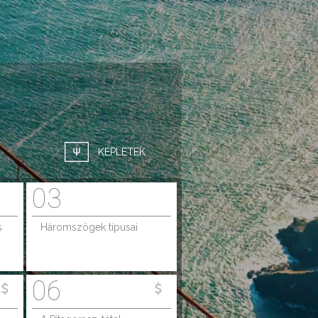
KÉPLETEK
03
s
Háromszögek típusai
06