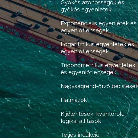
Gyökös azonosságok és
gyökös egyenletek
Exponenciális egyenletek és
egyenlőtlenségek
Logaritmikus egyenletek és
egyenlőtlenségek
Trigonometrikus egyenletek
és egyenlőtlenségek
Nagyságrend-őrző becslése
Halmazok
Kijelentések, kvantorok,
logikai állítások
Teljes indukció