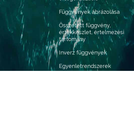
Függvények ábrázolása
Összetett függvény,
értékkészlet, értelmezési
tartomány
Inverz függvények
Egyenletrendszerek
Abszolútértékes egyenletek,
egyenlőtlenségek
Gráfok
Vektorok
Koordinátageometria