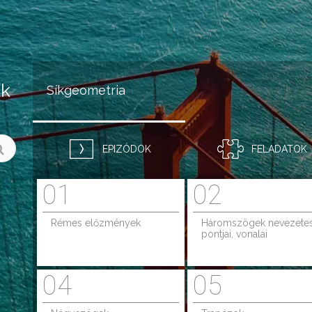
Jump to navigation
ok
Síkgeometria
EPIZÓDOK
FELADATOK
01
02
Rémes előzmények
Háromszögek nevezete
pontjai, vonalai
04
05