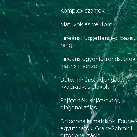
Komplex számok
Mátrixok és vektorok
Lineáris függetlenség, bázis,
rang
Lineáris egyenletrendszerek,
mátrix inverze
Determináns, adjungált,
kvadratikus alakok
Sajátérték, sajátvektor,
diagonalizálás
Ortogonális mátrixok, Fourier
együtthatók, Gram-Schmidt
ortogonalizáció