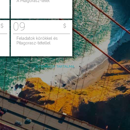
A Pitagorasz-tétel
09
Feladatok körökkel és
Pitagorasz-tétellel
A TÉMAKÖR TARTALMA