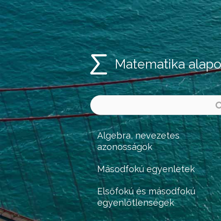
Matematika alap
Algebra, nevezetes
azonosságok
Másodfokú egyenletek
Elsőfokú és másodfokú
egyenlőtlenségek