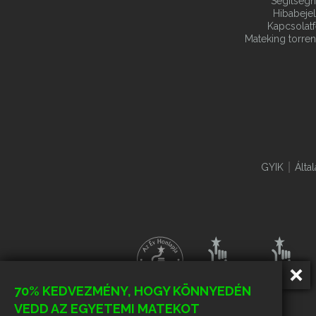
Segítségn
Hibabeje
Kapcsolatf
Mateking torren
GYIK
Álta
70% KEDVEZMÉNY, HOGY KÖNNYEDÉN
VEDD AZ EGYETEMI MATEKOT