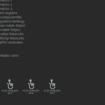
nalízis 1
nalízis 2
nalízis 3
áris algebra
ínűségszámítás
gyetemi tantárgy
ai matek (teljes)
matek (teljes)
vételi felkészítő
ttségi felkészítő
gPRO előfizetés
ktatási célra