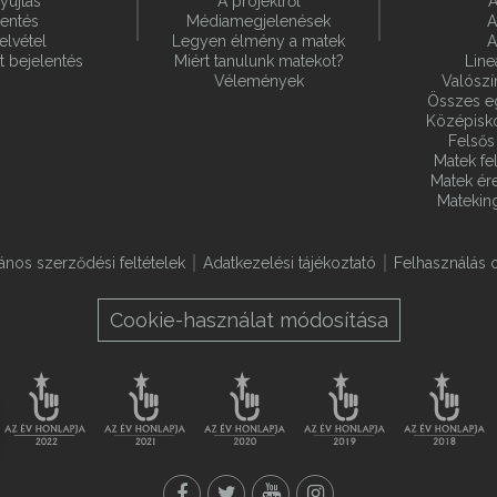
yújtás
A projektről
A
lentés
Médiamegjelenések
A
elvétel
Legyen élmény a matek
A
t bejelentés
Miért tanulunk matekot?
Line
Vélemények
Valósz
Összes e
Középiskol
Felsős 
Matek fel
Matek ére
Matekin
lános szerződési feltételek
Adatkezelési tájékoztató
Felhasználás o
Cookie-használat módosítása