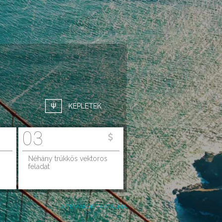
KÉPLETEK
03
Néhány trükkös vektoros
feladat
A TÉMAKÖR TARTALMA