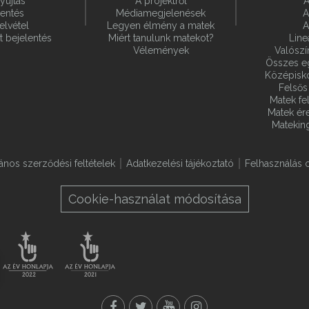
yújtás
A projektről
A
lentés
Médiamegjelenések
A
elvétel
Legyen élmény a matek
A
t bejelentés
Miért tanulunk matekot?
Line
Vélemények
Valósz
Összes e
Középiskol
Felsős 
Matek fel
Matek ére
Matekin
lános szerződési feltételek
Adatkezelési tájékoztató
Felhasználás o
Cookie-használat módosítása