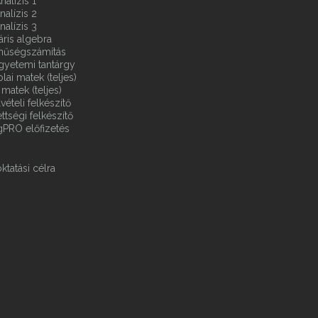
nalízis 1
nalízis 2
nalízis 3
áris algebra
ínűségszámítás
gyetemi tantárgy
ai matek (teljes)
matek (teljes)
vételi felkészítő
ttségi felkészítő
gPRO előfizetés
ktatási célra