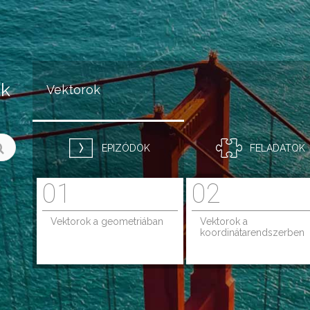
Jump to navigation
ok
Vektorok
EPIZÓDOK
FELADATOK
01
02
Vektorok a geometriában
Vektorok a
koordinátarendszerben