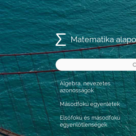
Matematika alap
Algebra, nevezetes
azonosságok
Másodfokú egyenletek
Elsőfokú és másodfokú
egyenlőtlenségek