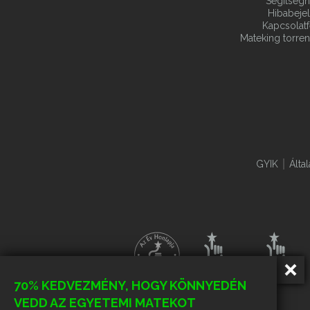
Segítségn
Hibabeje
Kapcsolatf
Mateking torren
GYIK
Álta
70% KEDVEZMÉNY, HOGY KÖNNYEDÉN
VEDD AZ EGYETEMI MATEKOT