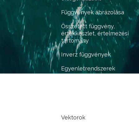
Függvények ábrázolása
Összetett függvény,
értékkészlet, értelmezési
tartomány
Inverz függvények
Egyenletrendszerek
Abszolútértékes egyenletek,
egyenlőtlenségek
Gráfok
Vektorok
Koordinátageometria