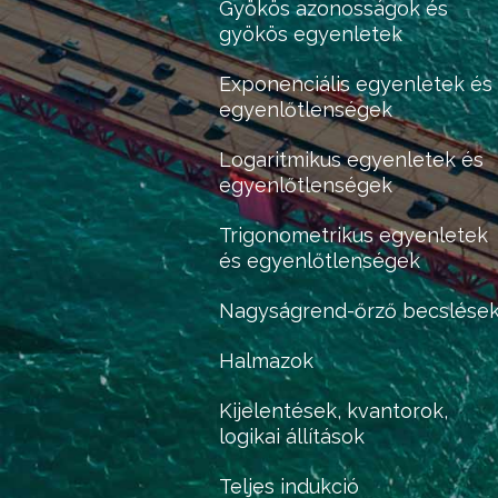
Gyökös azonosságok és
gyökös egyenletek
Exponenciális egyenletek és
egyenlőtlenségek
Logaritmikus egyenletek és
egyenlőtlenségek
Trigonometrikus egyenletek
és egyenlőtlenségek
Nagyságrend-őrző becslése
Halmazok
Kijelentések, kvantorok,
logikai állítások
Teljes indukció