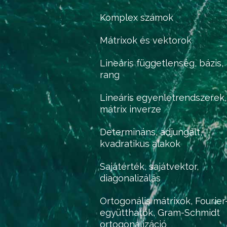
Komplex számok
Mátrixok és vektorok
Lineáris függetlenség, bázis,
rang
Lineáris egyenletrendszerek,
mátrix inverze
Determináns, adjungált,
kvadratikus alakok
Sajátérték, sajátvektor,
diagonalizálás
Ortogonális mátrixok, Fourier
együtthatók, Gram-Schmidt
ortogonalizáció