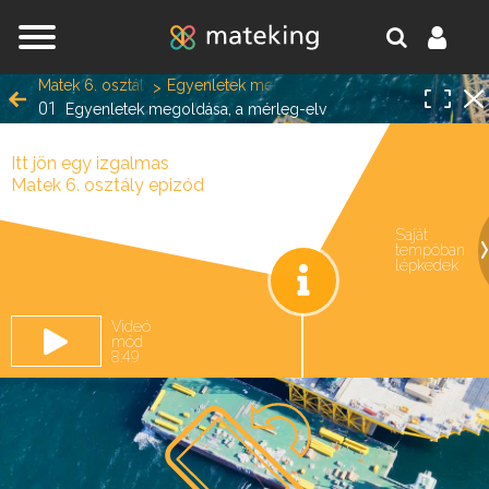
Jump to navigation
Matek 6. osztály
Egyenletek megoldása, a mérleg-elv
01
Egyenletek megoldása, a mérleg-elv
Itt jön egy izgalmas
Matek 6. osztály epizód
Saját
tempóban
oldal.
lépkedek
Videó
mód
8:49