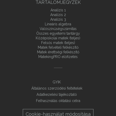
TARTALOMJEGYZÉK
Analízis 1
Analízis 2
Analízis 3
Lineáris algebra
Valószínűségszámítás
Összes egyetemi tantárgy
Középiskolai matek (teljes)
Felsős matek (teljes)
Matek felvételi felkészítő
Matek érettségi felkészítő
MatekingPRO előfizetés
GYIK
Általános szerződési feltételek
Adatkezelési tájékoztató
Felhasználás oktatási célra
Cookie-használat módosítása