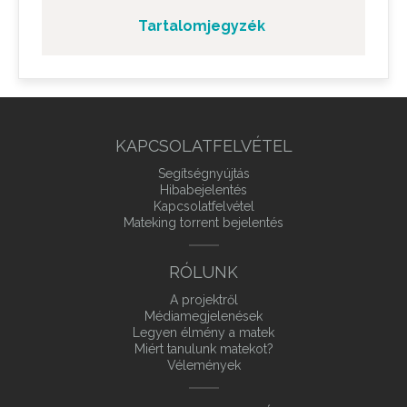
Tartalomjegyzék
KAPCSOLATFELVÉTEL
Segítségnyújtás
Hibabejelentés
Kapcsolatfelvétel
Mateking torrent bejelentés
RÓLUNK
A projektről
Médiamegjelenések
Legyen élmény a matek
Miért tanulunk matekot?
Vélemények