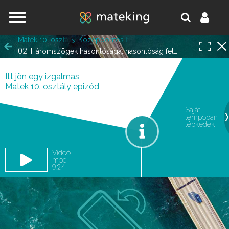
Jump to navigation
Matek 10. osztály
Középpontos hasonlóság
02
Háromszögek hasonlósága, hasonlóság feladatok
Itt jön egy izgalmas
Matek 10. osztály epizód
Saját
tempóban
oldal.
lépkedek
Videó
mód
9:24