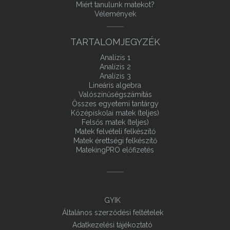
Miért tanulunk matekot?
Vélemények
TARTALOMJEGYZÉK
Analízis 1
Analízis 2
Analízis 3
Lineáris algebra
Valószínűségszámítás
Összes egyetemi tantárgy
Középiskolai matek (teljes)
Felsős matek (teljes)
Matek felvételi felkészítő
Matek érettségi felkészítő
MatekingPRO előfizetés
GYIK
Általános szerződési feltételek
Adatkezelési tájékoztató