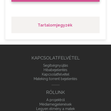
Tartalomjegyzék
KAPCSOLATFELVÉTEL
Segítségnyújtás
Hibabejelentés
Kapcsolatfelvétel
Mateking torrent bejelentés
RÓLUNK
A projektről
Médiamegjelenések
Legyen élmény a matek