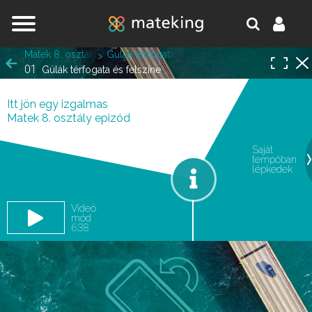
Jump to navigation
Matek 8. osztály
Gúlák térfogata és felszíne
01
Gúlák térfogata és felszíne
Itt jön egy izgalmas
Matek 8. osztály epizód
Saját
tempóban
oldal.
lépkedek
Videó
mód
6:38