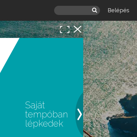
Belépés
 a
léd.
Saját
tempóban
lépkedek