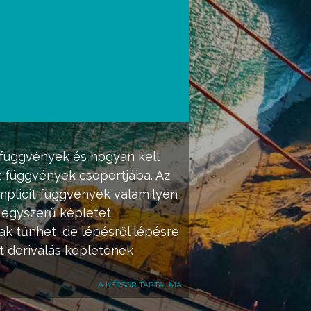
t függvények és hogyan kell
cit függvények csoportjába. Az
mplicit függvények valamilyen
 egyszerű képletet
nak tűnhet, de lépésről lépésre
t deriválás képletének
A KÉPSOR TARTALMA