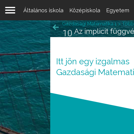
Általános iskola
Középiskola
Egyetem
Gazdasági Matematika 1
Több
Az implicit függv
10
Itt jön egy izgalmas
Egy 
Gazdasági Matemati
mate