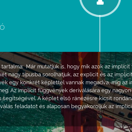
eó
d
tartalma:
Már mutatjuk is, hogy mik azok az implici
két nagy típusba sorolhatjuk, az explicit és az impli
yek egy konkrét képlettel vannak megadva, míg az i
eg. Az implicit függvények deriválására egy nagyon
ás segítségével. A képlet első ránézésre kicsit rondá
válás feladatot és alaposan begyakoroljuk az implici