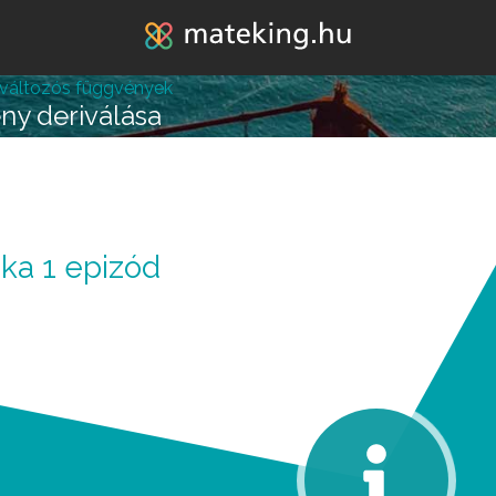
Jump to navigation
változós függvények
ény deriválása
lépésre vagy attól, hogy
ka 1 epizód
k melléd álljon és ne e
REGISZTRÁLOK/BELÉPEK