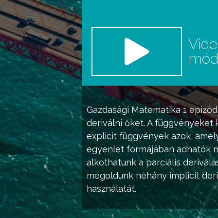
Vid
mó
Gazdasági Matematika 1
epizód 
deriválni őket. A függvényeket 
explicit függvények azok, amel
egyenlet formájában adhatók m
alkothatunk a parciális derivál
megoldunk néhány implicit deri
használatát.