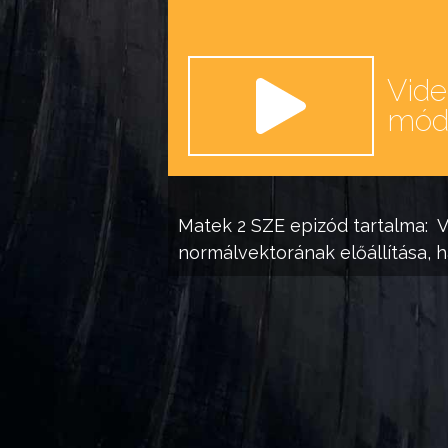
Vid
mó
Matek 2 SZE
epizód tartalma:
V
normálvektorának előállítása, 