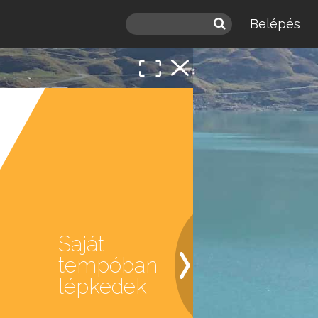
Belépés
 a
léd.
Saját
tempóban
lépkedek