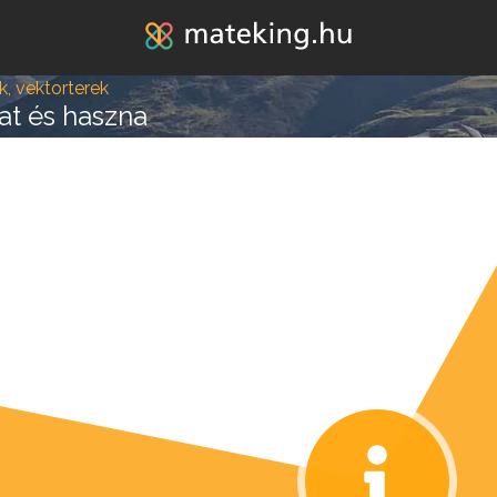
Jump to navigation
k, vektorterek
zat és haszna
lépésre vagy attól, hogy
k melléd álljon és ne e
REGISZTRÁLOK/BELÉPEK