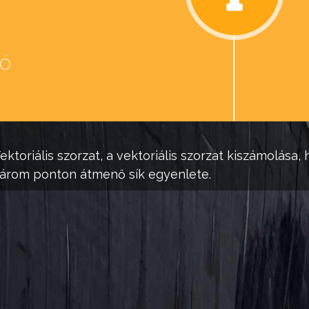
eó
d
ektoriális szorzat, a vektoriális szorzat kiszámolás
három ponton átmenő sík egyenlete.