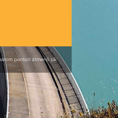
a, három ponton átmenő sík