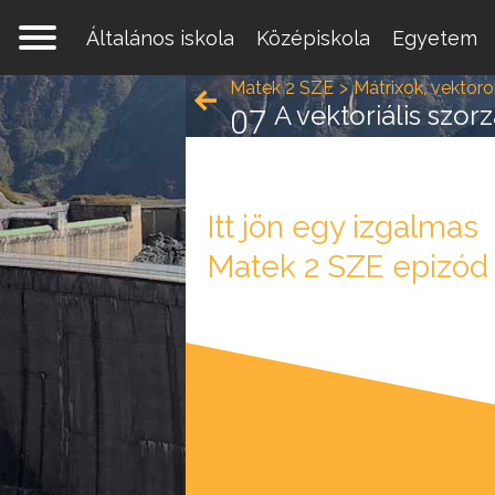
Általános iskola
Középiskola
Egyetem
Matek 2 SZE
Mátrixok, vektoro
A vektoriális szor
07
Itt jön egy izgalmas
Egy 
Matek 2 SZE epizód
mate