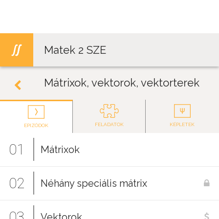
Jump to navigation
Matek 2 SZE
Mátrixok, vektorok, vektorterek
FELADATOK
KÉPLETEK
EPIZÓDOK
01
Mátrixok
02
Néhány speciális mátrix
03
Vektorok