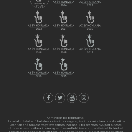
© Minden jog fenntartva!
Az oldalon található tartalmak részének vagy egészének másolása, elektronikus
úton történő tárolása vagy továbbítása, harmadik fél számára nyújtott oktatási
célra való hasznosítása kizárólag az üzemeltető írásos engedélyével történhet.
Ennek hiányában a felsorolt tevékenységek űzése büntetést von maga után!