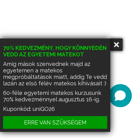
70% KEDVEZMÉNY, HOGY KÖNNYEDÉN
VEDD AZ EGYETEMI MATEKOT
Amíg mások szenvednek majd az
egyetemen a matekos
megpróbáltatások miatt, addig Te vedd
lazán az első félév matekos kihívásait :)
60-féle egyetemi matekos kurzusunk
70% kedvezménnyel augusztus 16-ig.
Kuponkód: uniGO26
ERRE VAN SZÜKSÉGEM