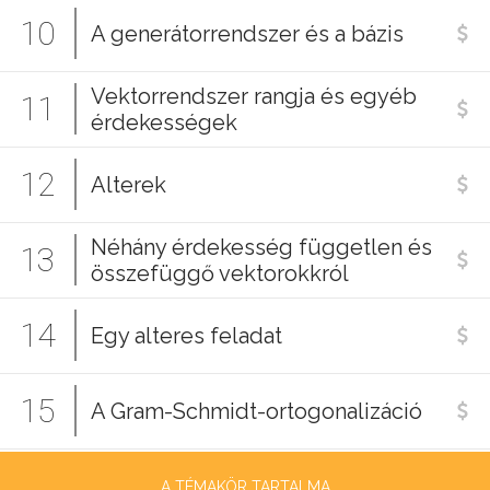
10
A generátorrendszer és a bázis
Vektorrendszer rangja és egyéb
11
érdekességek
12
Alterek
Néhány érdekesség független és
13
összefüggő vektorokkról
14
Egy alteres feladat
15
A Gram-Schmidt-ortogonalizáció
A TÉMAKÖR TARTALMA