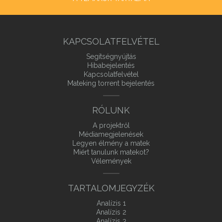
KAPCSOLATFELVÉTEL
Segítségnyújtás
Hibabejelentés
Kapcsolatfelvétel
Mateking torrent bejelentés
RÓLUNK
A projektről
Médiamegjelenések
Legyen élmény a matek
Miért tanulunk matekot?
Vélemények
TARTALOMJEGYZÉK
Analízis 1
Analízis 2
Analízis 3