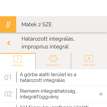
Jump to navigation
Matek 2 SZE
Határozott integrálás,
improprius integrál
FELADATOK
KÉPLETEK
EPIZÓDOK
A görbe alatti terület és a
01
határozott integrálás
Riemann-integrálhatóság,
02
integrálfüggvény