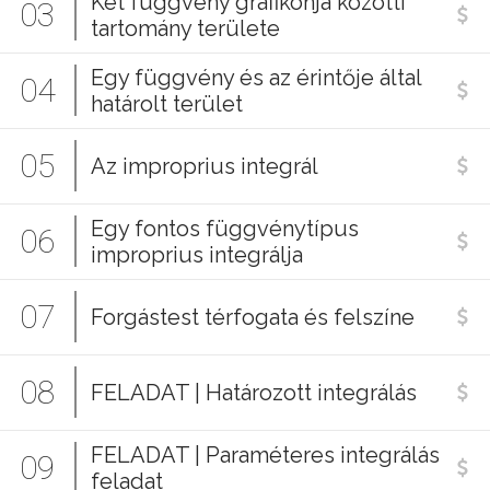
Két függvény grafikonja közötti
03
tartomány területe
Egy függvény és az érintője által
04
határolt terület
05
Az improprius integrál
Egy fontos függvénytípus
06
improprius integrálja
07
Forgástest térfogata és felszíne
08
FELADAT | Határozott integrálás
FELADAT | Paraméteres integrálás
09
feladat