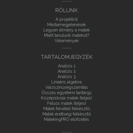
RÓLUNK
A projektről
Médiamegjelenések
Legyen élmény a matek
Miért tanulunk matekot?
Vélemények
TARTALOMJEGYZÉK
Analízis 1
Analízis 2
Analízis 3
Lineáris algebra
Valószínűségszámítás
Összes egyetemi tantárgy
Középiskolai matek (teljes)
Felsős matek (teljes)
Matek felvételi felkészítő
Matek érettségi felkészítő
MatekingPRO előfizetés