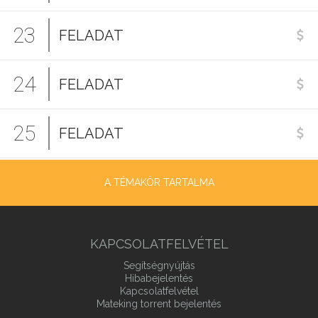
23
FELADAT
24
FELADAT
25
FELADAT
A TÉMAKÖR TARTALMA
KAPCSOLATFELVÉTEL
Segítségnyújtás
Hibabejelentés
Kapcsolatfelvétel
Mateking torrent bejelentés