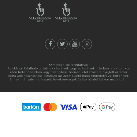
© Minden jog fenntartva!
Az oldalon található tartalmak részének vagy egészének másolása, elektronikus
úton történő tárolása vagy továbbítása, harmadik fél számára nyújtott oktatási
célra való hasznosítása kizárólag az üzemeltető írásos engedélyével történhet.
Ennek hiányában a felsorolt tevékenységek űzése büntetést von maga után!