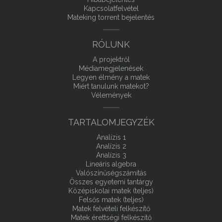
Kapcsolatfelvétel
Mateking torrent bejelentés
RÓLUNK
A projektről
Médiamegjelenések
Legyen élmény a matek
Miért tanulunk matekot?
Vélemények
TARTALOMJEGYZÉK
Analízis 1
Analízis 2
Analízis 3
Lineáris algebra
Valószínűségszámítás
Összes egyetemi tantárgy
Középiskolai matek (teljes)
Felsős matek (teljes)
Matek felvételi felkészítő
Matek érettségi felkészítő