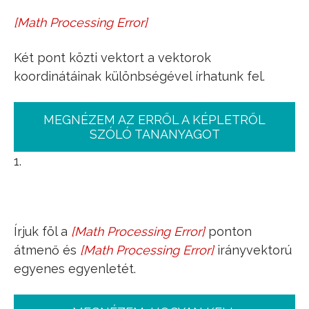
[
Math Processing Error
]
P
Q
→
=
[
x
2
−
x
1
y
2
−
y
1
z
2
−
z
1
]
Két pont közti vektort a vektorok
koordinátáinak különbségével írhatunk fel.
MEGNÉZEM AZ ERRŐL A KÉPLETRŐL
SZÓLÓ TANANYAGOT
1.
Írjuk föl a
[
Math Processing Error
]
ponton
P
(
7
,
8
,
9
)
átmenő és
[
Math Processing Error
]
irányvektorú
v
_
=
egyenes egyenletét.
(
3
2
0
)