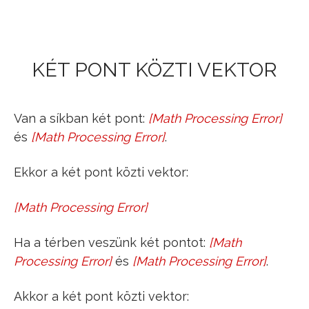
Jump to navigation
KÉT PONT KÖZTI VEKTOR
Van a síkban két pont:
[
Math Processing Error
]
P
(
x
1
,
y
1
)
és
[
Math Processing Error
]
.
Q
(
x
2
,
y
2
)
Ekkor a két pont közti vektor:
[
Math Processing Error
]
P
Q
→
=
[
x
2
−
x
1
y
2
−
y
1
]
Ha a térben veszünk két pontot:
[
Math
P
(
x
1
,
y
1
,
z
1
)
Processing Error
]
és
[
Math Processing Error
]
.
Q
(
x
2
,
y
2
,
z
2
)
Akkor a két pont közti vektor: