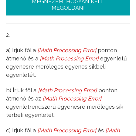
MEGNÉZEM, HOGYAN KELL
MEGOLDANI
2.
a) Írjuk föl a
[
Math Processing Error
]
ponton
P
(
3
,
5
)
átmenő és a
[
Math Processing Error
]
egyenletű
4
x
+
y
=
6
egyenesre merőleges egyenes síkbeli
egyenletét.
b) Írjuk föl a
[
Math Processing Error
]
ponton
P
(
3
,
5
,
7
)
átmenő és az
[
Math Processing Error
]
x
−
1
4
=
y
−
2
6
=
z
−
1
9
egyenletrendszerű egyenesre merőleges sík
térbeli egyenletét.
c) Írjuk föl a
[
Math Processing Error
]
és
[
Math
P
(
1
,
1
)
Q
(
3
,
5
)