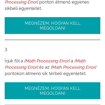
Processing Error
]
ponton átmenő egyenes
síkbeli egyenletét.
MEGNÉZEM, HOGYAN KELL
MEGOLDANI
3.
Írjuk föl a
[
Math Processing Error
]
a
[
Math
P
(
1
,
4
,
1
)
Q
(
3
,
5
,
7
)
Processing Error
]
és az
[
Math Processing Error
]
R
(
6
,
5
,
2
)
pontokon átmenő sík térbeli egyenletét.
MEGNÉZEM, HOGYAN KELL
MEGOLDANI