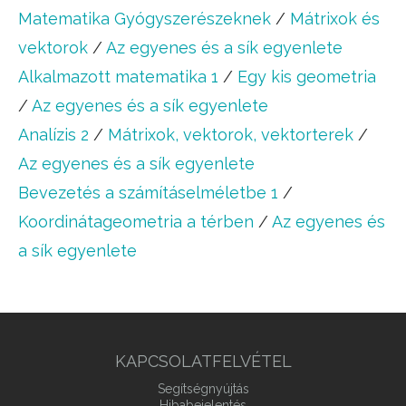
Matematika Gyógyszerészeknek
/
Mátrixok és
vektorok
/
Az egyenes és a sík egyenlete
Alkalmazott matematika 1
/
Egy kis geometria
/
Az egyenes és a sík egyenlete
Analízis 2
/
Mátrixok, vektorok, vektorterek
/
Az egyenes és a sík egyenlete
Bevezetés a számításelméletbe 1
/
Koordinátageometria a térben
/
Az egyenes és
a sík egyenlete
KAPCSOLATFELVÉTEL
Segítségnyújtás
Hibabejelentés