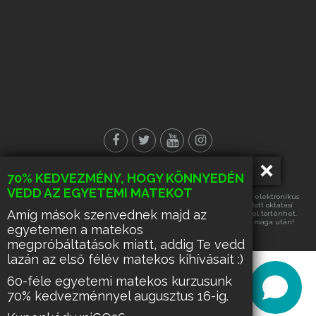
70% KEDVEZMÉNY, HOGY KÖNNYEDÉN
© Minden jog fenntartva!
VEDD AZ EGYETEMI MATEKOT
Az oldalon található tartalmak részének vagy egészének másolása, elektronikus
úton történő tárolása vagy továbbítása, harmadik fél számára nyújtott oktatási
Amíg mások szenvednek majd az
célra való hasznosítása kizárólag az üzemeltető írásos engedélyével történhet.
Ennek hiányában a felsorolt tevékenységek űzése büntetést von maga után!
egyetemen a matekos
megpróbáltatások miatt, addig Te vedd
lazán az első félév matekos kihívásait :)
60-féle egyetemi matekos kurzusunk
70% kedvezménnyel augusztus 16-ig.