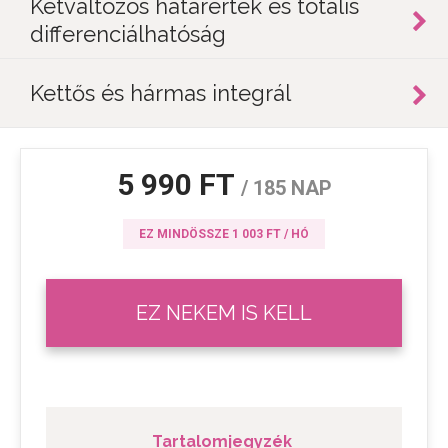
Kétváltozós határérték és totális
differenciálhatóság
Kettős és hármas integrál
5 990 FT
/ 185 NAP
EZ MINDÖSSZE 1 003 FT / HÓ
EZ NEKEM IS KELL
Tartalomjegyzék