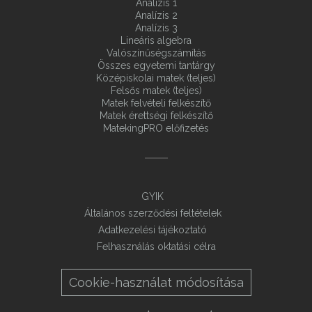
Analízis 1
Analízis 2
Analízis 3
Lineáris algebra
Valószínűségszámítás
Összes egyetemi tantárgy
Középiskolai matek (teljes)
Felsős matek (teljes)
Matek felvételi felkészítő
Matek érettségi felkészítő
MatekingPRO előfizetés
GYIK
Általános szerződési feltételek
Adatkezelési tájékoztató
Felhasználás oktatási célra
Cookie-használat módosítása