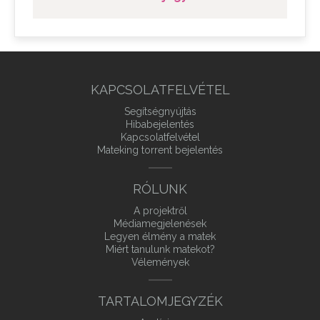
KAPCSOLATFELVÉTEL
Segítségnyújtás
Hibabejelentés
Kapcsolatfelvétel
Mateking torrent bejelentés
RÓLUNK
A projektről
Médiamegjelenések
Legyen élmény a matek
Miért tanulunk matekot?
Vélemények
TARTALOMJEGYZÉK