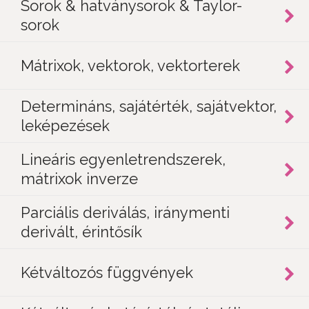
Sorok & hatványsorok & Taylor-
sorok
Mátrixok, vektorok, vektorterek
Determináns, sajátérték, sajátvektor,
leképezések
Lineáris egyenletrendszerek,
mátrixok inverze
Parciális deriválás, iránymenti
derivált, érintősík
Kétváltozós függvények