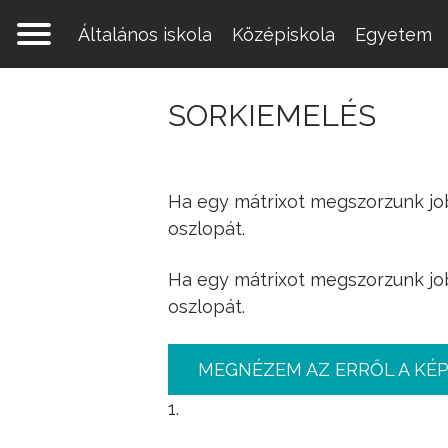
Általános iskola
Középiskola
Egyetem
SORKIEMELÉS
Ha egy mátrixot megszorzunk jo
oszlopát.
Ha egy mátrixot megszorzunk jo
oszlopát.
MEGNÉZEM AZ ERRŐL A KÉ
1.