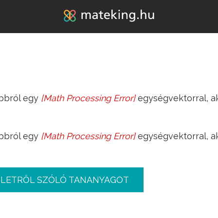
Jump to navigation
bbról egy
[
Math Processing Error
]
egységvektorral, ak
e
_
i
bbról egy
[
Math Processing Error
]
egységvektorral, ak
e
_
i
PLETRŐL SZÓLÓ TANANYAGOT