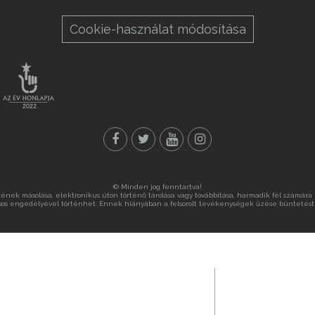
Cookie-használat módosítása
© Minden jog fenntartva!
nek másolása, elektronikus úton történő tárolása vagy továbbítása, harmadik fél számára ny
sos engedélyével történhet. Ennek hiányában a felsorolt tevékenységek űzése büntetést