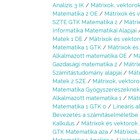
Analízis 3 IK
/
Mátrixok, vektorok
Matematika 2 OE
/
Mátrixok és 
SZTE GTK Matematika 2
/
Mátri
Informatika Matematikai Alapjai
Matek 1 DE
/
Mátrixok és vektor
Matematika 1 GTK
/
Mátrixok és
Alkalmazott matematika OE
/
Má
Gazdasági matematika 2
/
Mátri
Számítástudomány alapjai
/
Mátr
Matek 2 SZE
/
Mátrixok, vektoro
Matematika Gyógyszerészeknek
Alkalmazott matematika 1
/
Mátr
Matematika 1 GTK 0
/
Lineáris a
Bevezetés a számításelméletbe 
Kalkulus
/
Mátrixok és vektorok
GTK Matematika a2a
/
Mátrixok,