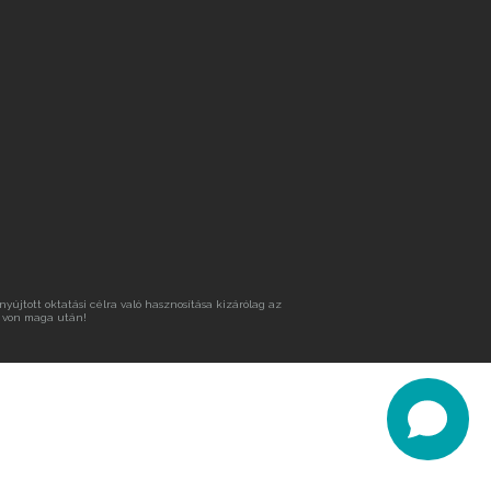
újtott oktatási célra való hasznosítása kizárólag az
 von maga után!