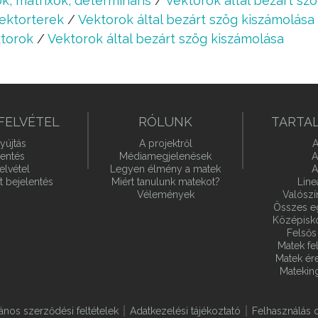
k, mátrixok, determináns
/
Vektorok által bezárt sz
vektorterek
/
Vektorok által bezárt szög kiszámolása
ktorok
/
Vektorok által bezárt szög kiszámolása
FELVÉTEL
RÓLUNK
TARTA
yújtás
A projektről
A
lentés
Médiamegjelenések
A
elvétel
Legyen élmény a matek
A
t bejelentés
Miért tanulunk matekot?
Line
Vélemények
Valósz
Összes e
Középiskol
Felsős 
Matek fel
Matek ére
Matekin
lános szerződési feltételek
Adatkezelési tájékoztató
Felhasználás o