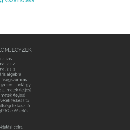
ög kiszámolása
LOMJEGYZÉK
nalízis 1
nalízis 2
nalízis 3
áris algebra
ínűségszámítás
gyetemi tantárgy
ai matek (teljes)
matek (teljes)
vételi felkészítő
ttségi felkészítő
gPRO előfizetés
ktatási célra