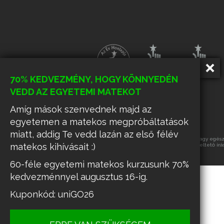
70% KEDVEZMÉNY, HOGY KÖNNYEDÉN
VEDD AZ EGYETEMI MATEKOT
Amíg mások szenvednek majd az
egyetemen a matekos megpróbáltatások
miatt, addig Te vedd lazán az első félév
Az oldalon található tartalmak részének vagy egészé
matekos kihívásait :)
üzemeltető írá
60-féle egyetemi matekos kurzusunk 70%
kedvezménnyel augusztus 16-ig.
Kuponkód: uniGO26