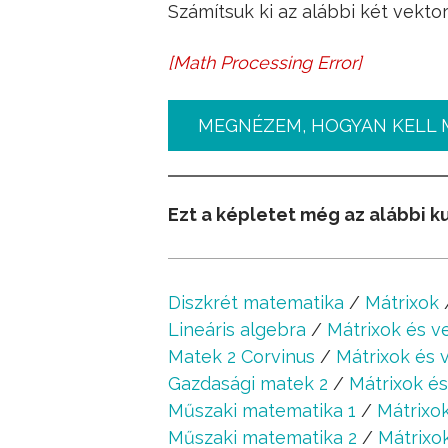
Számítsuk ki az alábbi két vektor
[
Math Processing Error
]
a
_
=
(
3
4
5
)
b
_
=
(
1
1
4
)
MEGNÉZEM, HOGYAN KELL 
Ezt a képletet még az alábbi k
Diszkrét matematika
/
Mátrixok
Lineáris algebra
/
Mátrixok és v
Matek 2 Corvinus
/
Mátrixok és 
Gazdasági matek 2
/
Mátrixok é
Műszaki matematika 1
/
Mátrixo
Műszaki matematika 2
/
Mátrixok