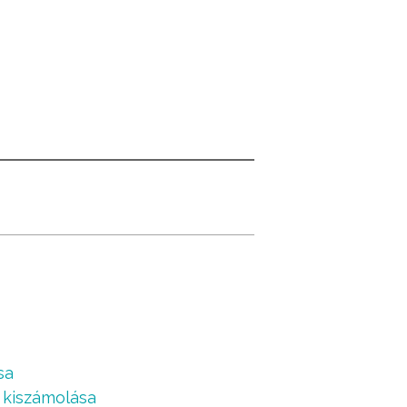
sa
g kiszámolása