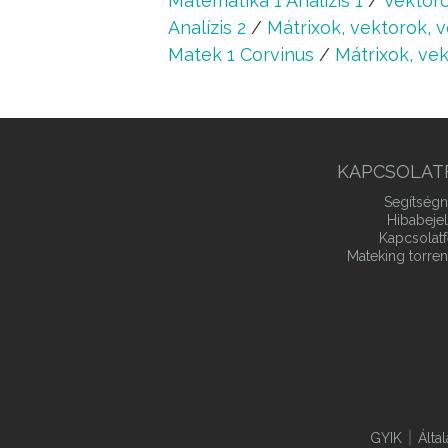
Matematika 1 Analízis 1
/
Vektoro
Analízis 2
/
Mátrixok, vektorok, 
Matek 1 Corvinus
/
Mátrixok, ve
KAPCSOLAT
Segítségn
Hibabeje
Kapcsolatf
Mateking torren
GYIK
Álta