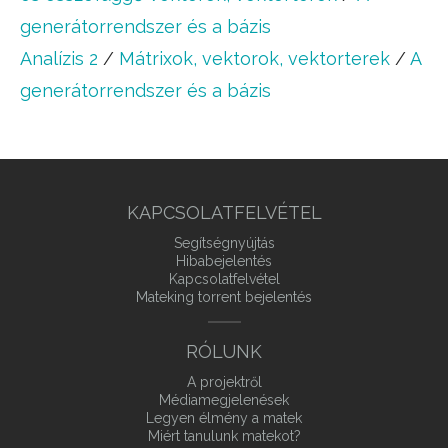
generátorrendszer és a bázis
Analízis 2
/
Mátrixok, vektorok, vektorterek
/
A
generátorrendszer és a bázis
KAPCSOLATFELVÉTEL
Segítségnyújtás
Hibabejelentés
Kapcsolatfelvétel
Mateking torrent bejelentés
RÓLUNK
A projektről
Médiamegjelenések
Legyen élmény a matek
Miért tanulunk matekot?