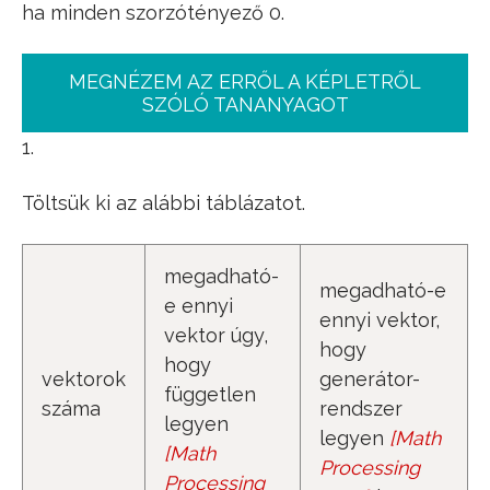
ha minden szorzótényező 0.
MEGNÉZEM AZ ERRŐL A KÉPLETRŐL
SZÓLÓ TANANYAGOT
1.
Töltsük ki az alábbi táblázatot.
megadható-
megadható-e
e ennyi
ennyi vektor,
vektor úgy,
hogy
hogy
vektorok
generátor-
független
száma
rendszer
legyen
legyen
[
Math
R
3
[
Math
R
3
Processing
Processing