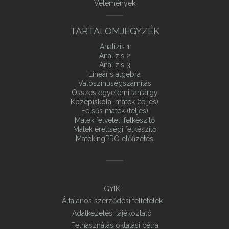
Vélemények
TARTALOMJEGYZÉK
Analízis 1
Analízis 2
Analízis 3
Lineáris algebra
Valószínűségszámítás
Összes egyetemi tantárgy
Középiskolai matek (teljes)
Felsős matek (teljes)
Matek felvételi felkészítő
Matek érettségi felkészítő
MatekingPRO előfizetés
GYIK
Általános szerződési feltételek
Adatkezelési tájékoztató
Felhasználás oktatási célra