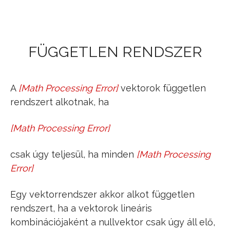
Jump to navigation
FÜGGETLEN RENDSZER
A
[
Math Processing Error
]
vektorok független
v
_
1
,
v
_
2
,
v
_
3
,
rendszert alkotnak, ha
…
,
v
_
n
[
Math Processing Error
]
λ
1
⋅
v
_
1
+
λ
2
⋅
v
_
2
+
λ
3
⋅
v
_
3
+
⋯
csak úgy teljesül, ha minden
[
Math Processing
λ
i
=
0
+
λ
n
⋅
v
_
n
=
0
_
Error
]
Egy vektorrendszer akkor alkot független
rendszert, ha a vektorok lineáris
kombinációjaként a nullvektor csak úgy áll elő,