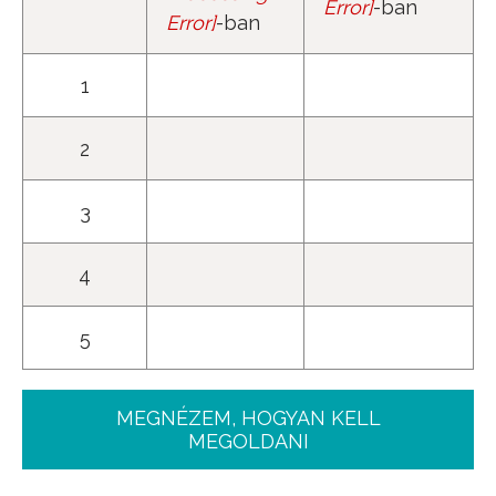
Error
]
-ban
Error
]
-ban
1
2
3
4
5
MEGNÉZEM, HOGYAN KELL
MEGOLDANI