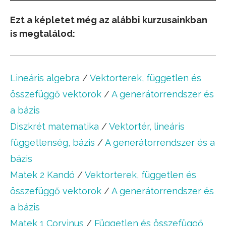
Ezt a képletet még az alábbi kurzusainkban
is megtalálod:
Lineáris algebra
/
Vektorterek, független és
összefüggő vektorok
/
A generátorrendszer és
a bázis
Diszkrét matematika
/
Vektortér, lineáris
függetlenség, bázis
/
A generátorrendszer és a
bázis
Matek 2 Kandó
/
Vektorterek, független és
összefüggő vektorok
/
A generátorrendszer és
a bázis
Matek 1 Corvinus
/
Független és összefüggő