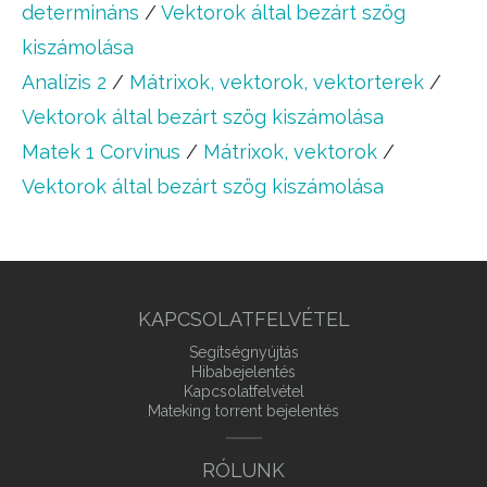
determináns
/
Vektorok által bezárt szög
kiszámolása
Analízis 2
/
Mátrixok, vektorok, vektorterek
/
Vektorok által bezárt szög kiszámolása
Matek 1 Corvinus
/
Mátrixok, vektorok
/
Vektorok által bezárt szög kiszámolása
KAPCSOLATFELVÉTEL
Segítségnyújtás
Hibabejelentés
Kapcsolatfelvétel
Mateking torrent bejelentés
RÓLUNK