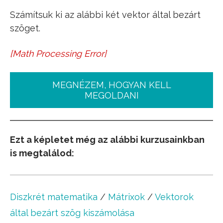
Számítsuk ki az alábbi két vektor által bezárt
szöget.
[
Math Processing Error
]
a
_
=
(
3
4
5
)
b
_
=
(
1
1
4
)
MEGNÉZEM, HOGYAN KELL
MEGOLDANI
Ezt a képletet még az alábbi kurzusainkban
is megtalálod:
Diszkrét matematika
/
Mátrixok
/
Vektorok
által bezárt szög kiszámolása