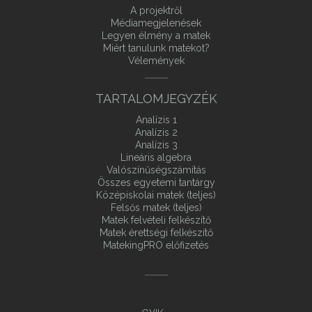
A projektről
Médiamegjelenések
Legyen élmény a matek
Miért tanulunk matekot?
Vélemények
TARTALOMJEGYZÉK
Analízis 1
Analízis 2
Analízis 3
Lineáris algebra
Valószínűségszámítás
Összes egyetemi tantárgy
Középiskolai matek (teljes)
Felsős matek (teljes)
Matek felvételi felkészítő
Matek érettségi felkészítő
MatekingPRO előfizetés