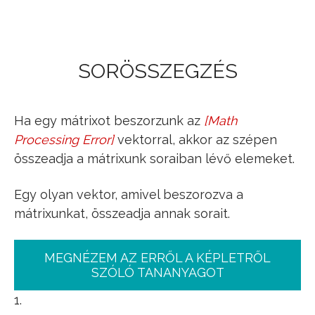
Jump to navigation
SORÖSSZEGZÉS
Ha egy mátrixot beszorzunk az
[
Math
I
_
=
Processing Error
]
vektorral, akkor az szépen
(
1
1
⋮
1
)
összeadja a mátrixunk soraiban lévő elemeket.
Egy olyan vektor, amivel beszorozva a
mátrixunkat, összeadja annak sorait.
MEGNÉZEM AZ ERRŐL A KÉPLETRŐL
SZÓLÓ TANANYAGOT
1.