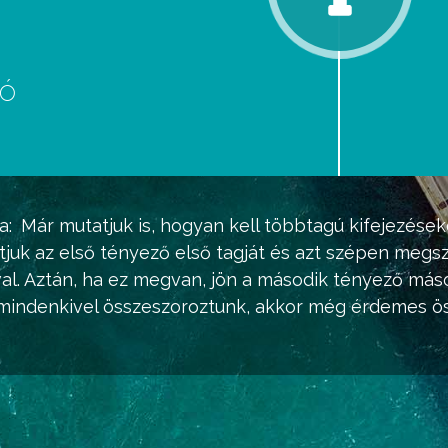
eó
d
a:
Már mutatjuk is, hogyan kell többtagú kifejezése
tjuk az első tényező első tagját és azt szépen megs
l. Aztán, ha ez megvan, jön a második tényező másodi
indenkivel összeszoroztunk, akkor még érdemes össz