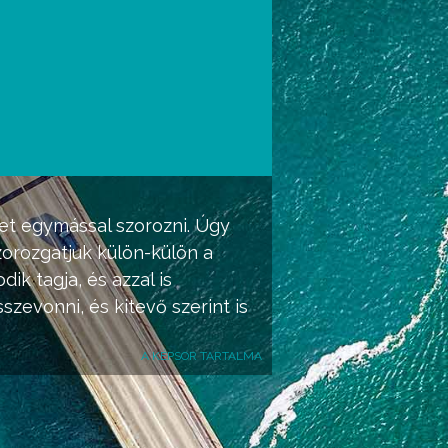
ket egymással szorozni. Úgy
zorozgatjuk külön-külön a
k tagja, és azzal is
evonni, és kitevő szerint is
A KÉPSOR TARTALMA