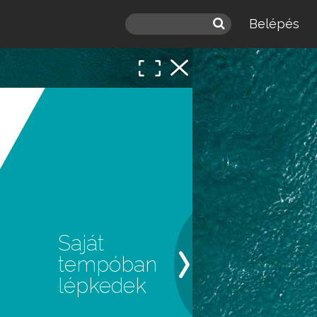
Belépés
 a
léd.
Saját
tempóban
lépkedek