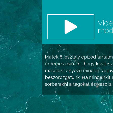
Vid
mó
Matek 8. osztály
epizód tartalm
érdemes csinálni, hogy kiválasz
második tényező minden tagjáva
beszorozgatunk. Ha mindenkit m
sorbarakni a tagokat és kész is.