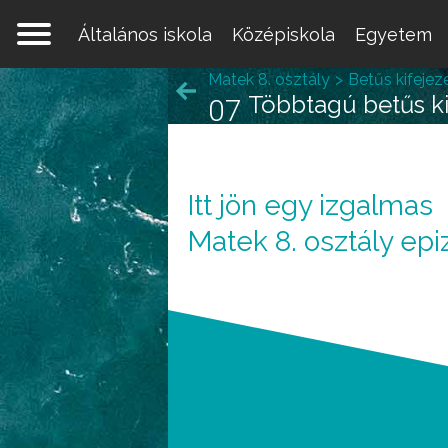
Általános iskola
Középiskola
Egyetem
Matek 8. osztály
Betűs kifejez
Többtagú betűs ki
07
Itt jön egy izgalmas
Egy 
Matek 8. osztály epi
mate