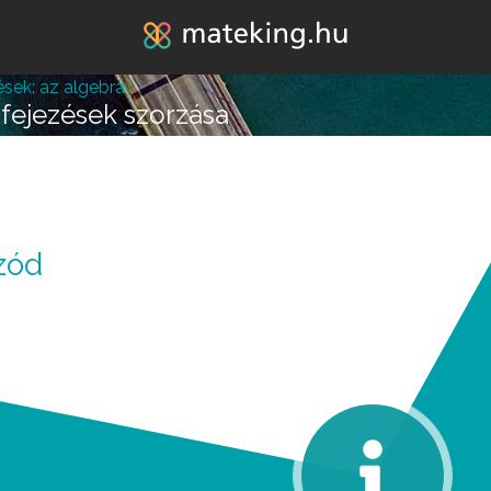
Jump to navigation
ések: az algebra
fejezések szorzása
lépésre vagy attól, hogy
zód
k melléd álljon és ne e
REGISZTRÁLOK/BELÉPEK