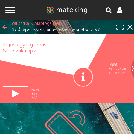
Jump to navigation
Statisztika
Alapfogalmak
05
Állapotidősor, tartamidősor, kronologikus átlag
Itt jön egy izgalmas
Statisztika epizód
Saját
tempóban
oldal.
lépkedek
Videó
mód
9:51