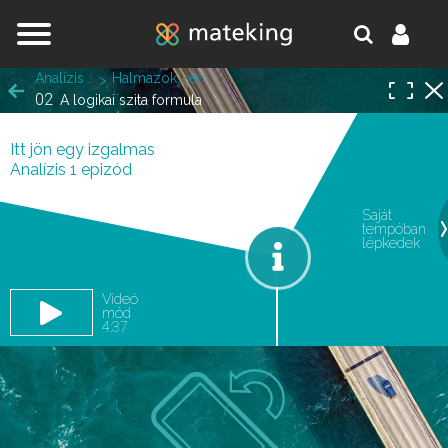
Jump to navigation
Analízis 1
Halmazok, rendezett párok, leképezések, matematik
02
A logikai szita formula
Itt jön egy izgalmas
Analízis 1 epizód
Saját
tempóban
oldal.
lépkedek
Videó
mód
4:37