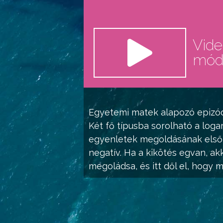
Vid
mó
Egyetemi matek alapozó
epizód
Két fő típusba sorolható a log
egyenletek megoldásának első l
negatív. Ha a kikötés egvan, ak
megoládsa, és itt dől el, hogy 