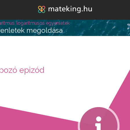
Jump to navigation
ritmus, logaritmusos egyenletek
yenletek megoldása
lépésre vagy attól, hogy
pozó epizód
k melléd álljon és ne e
REGISZTRÁLOK/BELÉPEK