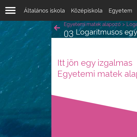
Általános iskola
Középiskola
Egyetem
Egyetemi matek alapozó
Loga
Logaritmusos eg
03
Itt jön egy izgalmas
Egy 
Egyetemi matek ala
mate