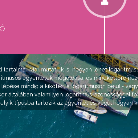
eó
d
 tartalma:
Már mutatjuk is, hogyan lehet logaritmu
aritmusos egyenletek megoldása, és mindkettőre néz
épése mindig a kikötés, a logaritmuson belül - vag
kor általában valamilyen logaritmus-azonossággal fo
melyik típusba tartozik az egyenlet és végül hogyan k