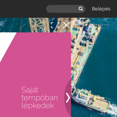
Belépés
 a
léd.
Saját
tempóban
lépkedek