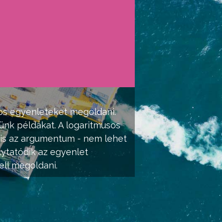
sos egyenleteket megoldani.
ünk példákat. A logaritmusos
yis az argumentum - nem lehet
lytatódik az egyenlet
ell megoldani.