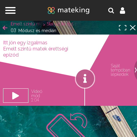
Jump to navigation
Emelt szintű matek érettségi
Statisztika (5,5 pont)
03
Módusz és medián
Itt jön egy izgalmas
Emelt szintű matek érettségi
epizód
Saját
tempóban
oldal.
lépkedek
Videó
mód
2:04