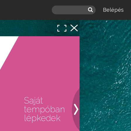
Belépés
 a
léd.
Saját
tempóban
lépkedek