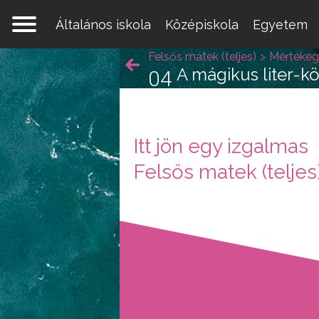
Általános iskola
Középiskola
Egyetem
Felsős matek (teljes)
Mértékeg
A mágikus liter-k
04
Itt jön egy izgalmas
Egy 
Felsős matek (teljes
mate