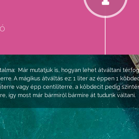
eó
d
talma:
Már mutatjuk is, hogyan lehet átváltani térfo
erre. A mágikus átváltás ez: 1 liter az éppen 1 köbdeci
literre vagy épp centiliterre, a köbdecit pedig szint
, így most már bármiről bármire át tudunk váltani.