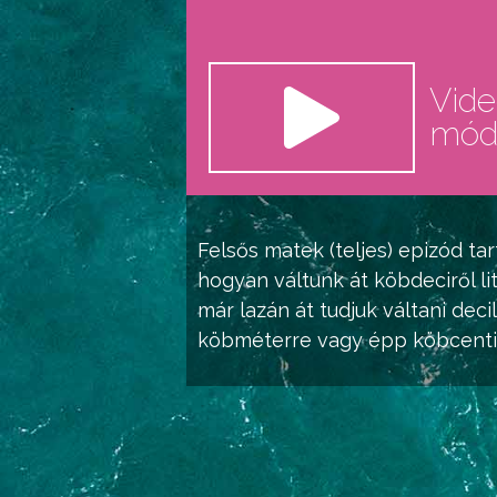
Vid
mó
Felsős matek (teljes)
epizód tar
hogyan váltunk át köbdeciről lit
már lazán át tudjuk váltani deci
köbméterre vagy épp köbcentire