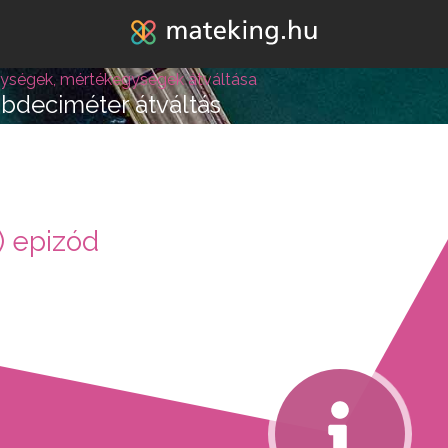
Jump to navigation
ységek, mértékegységek átváltása
öbdeciméter átváltás
lépésre vagy attól, hogy
) epizód
k melléd álljon és ne e
REGISZTRÁLOK/BELÉPEK