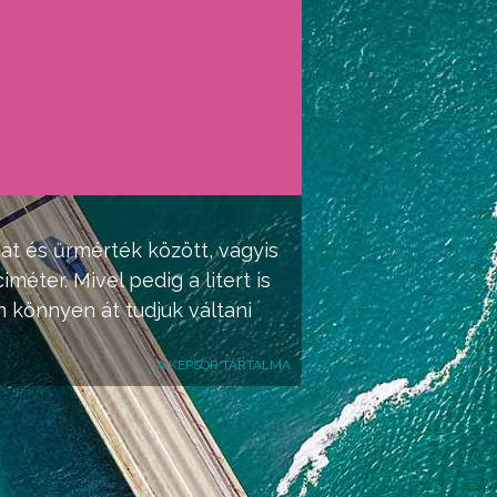
gat és űrmérték között, vagyis
méter. Mivel pedig a litert is
én könnyen át tudjuk váltani
A KÉPSOR TARTALMA