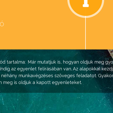
eó
d
ód tartalma:
Már mutatjuk is, hogyan oldjuk meg gy
mindig az egyenlet felírásában van. Az alapokkal kez
 néhány munkavégzéses szöveges feladatot. Gyakorol
n meg is oldjuk a kapott egyenleteket.