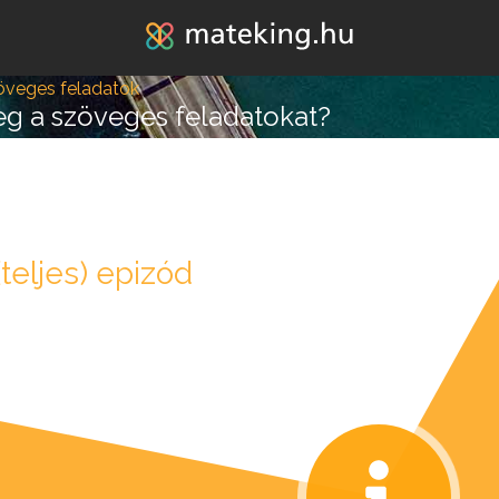
Jump to navigation
öveges feladatok
g a szöveges feladatokat?
teljes) epizód