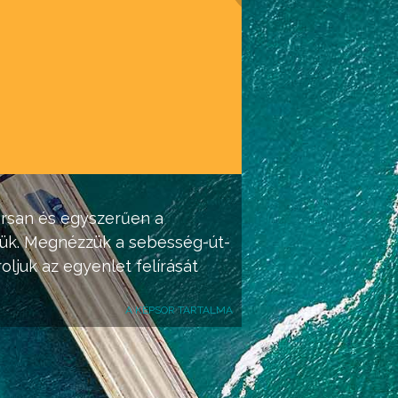
orsan és egyszerűen a
djük. Megnézzük a sebesség-út-
juk az egyenlet felírását
A KÉPSOR TARTALMA