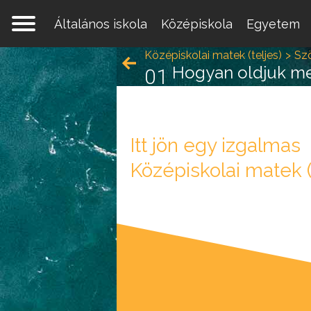
Általános iskola
Középiskola
Egyetem
Középiskolai matek (teljes)
Sz
Hogyan oldjuk me
01
Itt jön egy izgalmas
Középiskolai matek (