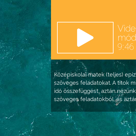
Vid
mó
9:46
Középiskolai matek (teljes)
epiz
szöveges feladatokat. A titok 
idő összefüggést, aztán nézünk
szöveges feladatokból, és aztá