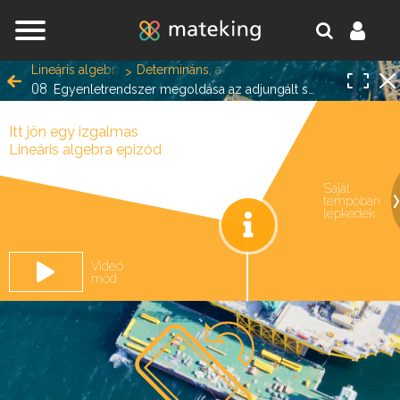
Jump to navigation
Lineáris algebra
Determináns, adjungált, kvadratikus alakok
08
Egyenletrendszer megoldása az adjungált segítségével
Itt jön egy izgalmas
Egy lépésre vagy attól,
Lineáris algebra epizód
hogy a matek melléd álljon
Saját
tempóban
oldal.
és ne eléd.
lépkedek
Videó
mód
REGISZTRÁLOK/BELÉPEK