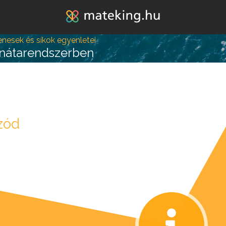
Jump to navigation
enesek és síkok egyenletei
inátarendszerben
zód