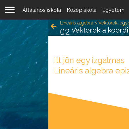
Általános iskola
Középiskola
Egyetem
Lineáris algebra
Vektorok, egy
Vektorok a koord
02
Itt jön egy izgalmas
Lineáris algebra epi