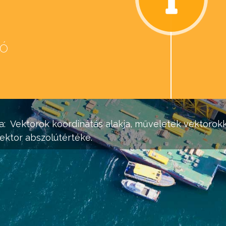
eó
d
a:
Vektorok
koordinátás alakja, műveletek vektorokk
vektor abszolútértéke.