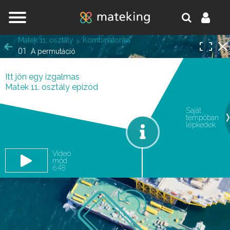
Jump to navigation
Matek 11. osztály
Kombinatorika
01
A permutáció
Itt jön egy izgalmas
Matek 11. osztály epizód
Saját
tempóban
oldal.
lépkedek
Videó
mód
6:48