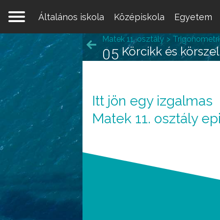
Általános iskola
Középiskola
Egyetem
Matek 11. osztály
Trigonometri
Körcikk és körszel
05
Itt jön egy izgalmas
Egy 
Matek 11. osztály ep
mate