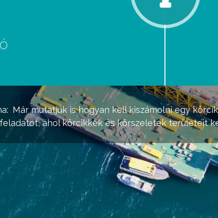
eó
d
a:
Már mutatjuk is hogyan kell kiszámolni egy körcik
ladatot, ahol körcikkek és körszeletek területeit kel