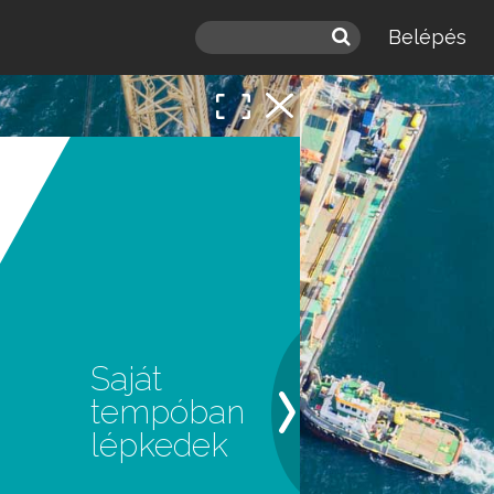
Belépés
 a
léd.
Saját
tempóban
lépkedek