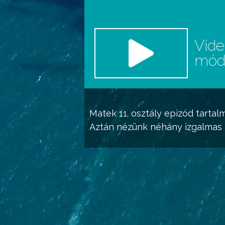
Vid
mó
Matek 11. osztály
epizód tartalm
Aztán nézünk néhány izgalmas fe