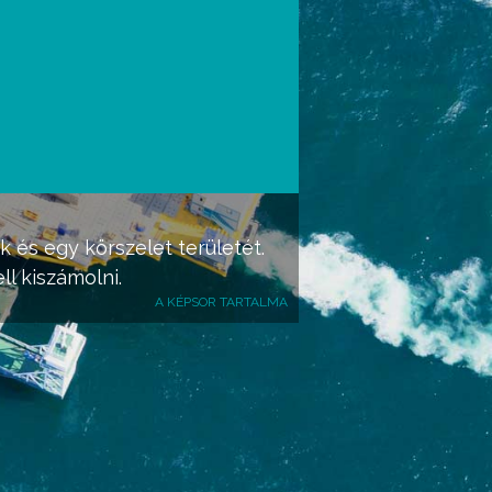
k és egy körszelet területét.
l kiszámolni.
A KÉPSOR TARTALMA