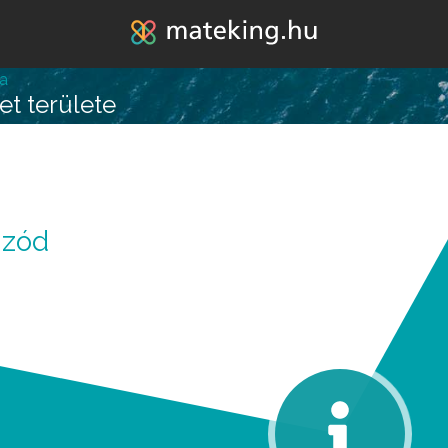
Jump to navigation
a
et területe
lépésre vagy attól, hogy
izód
k melléd álljon és ne e
REGISZTRÁLOK/BELÉPEK