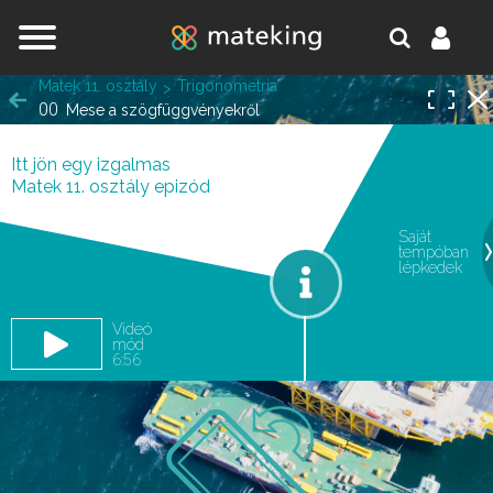
Jump to navigation
Matek 11. osztály
Trigonometria
00
Mese a szögfüggvényekről
Itt jön egy izgalmas
Matek 11. osztály epizód
Saját
tempóban
oldal.
lépkedek
Videó
mód
6:56