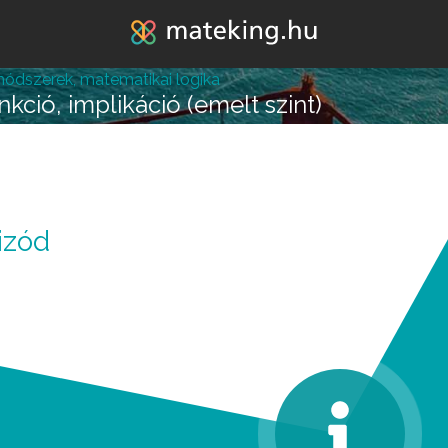
Jump to navigation
módszerek, matematikai logika
nkció, implikáció (emelt szint)
lépésre vagy attól, hogy
izód
k melléd álljon és ne e
REGISZTRÁLOK/BELÉPEK