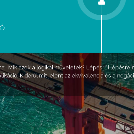
eó
d
ma:
Mik azok a logikai műveletek? Lépésről lépésre
plikáció. Kiderül mit jelent az ekvivalencia és a negá