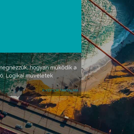
 megnézzük, hogyan működik a
ció. Logikai műveletek
A KÉPSOR TARTALMA