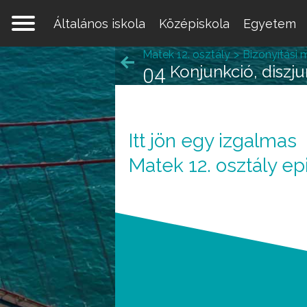
Általános iskola
Középiskola
Egyetem
Matek 12. osztály
Bizonyítási 
Konjunkció, diszju
04
Itt jön egy izgalmas
Egy 
Matek 12. osztály ep
mate