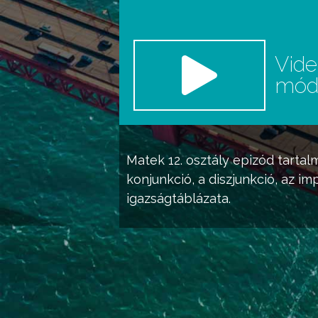
Vid
mó
Matek 12. osztály
epizód tartal
konjunkció, a diszjunkció, az im
igazságtáblázata.