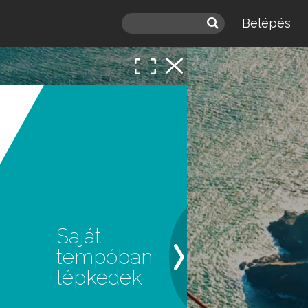
Belépés
 a
léd.
Saját
tempóban
lépkedek