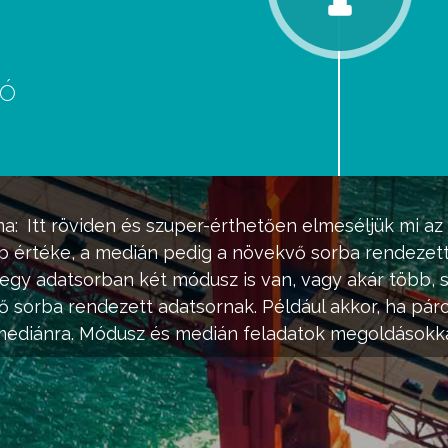
eó
d
ma:
Itt röviden és szuper-érthetően elmeséljük mi az
b értéke, a
medián
pedig a növekvő sorba rendezett
y egy adatsorban két
módusz
is van, vagy akár több, s
 sorba rendezett adatsornak. Például akkor, ha pár
mediánra.
Módusz
és
medián
feladatok megoldásokka