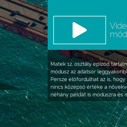
Vid
mó
Matek 12. osztály
epizód tartal
módusz
az adatsor leggyakorib
Persze előfordulhat az is, hog
nincs középső értéke a növekvő
néhány példát is móduszra és 