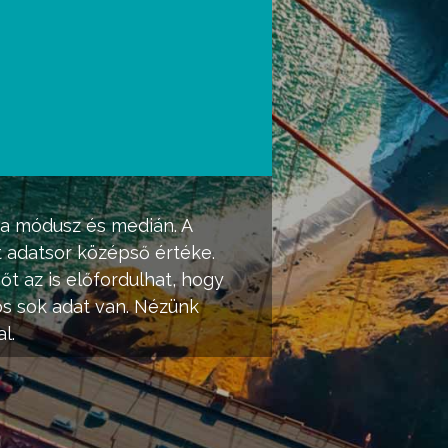
 a
módusz
és
medián
. A
 adatsor középső értéke.
őt az is előfordulhat, hogy
os sok adat van. Nézünk
l.