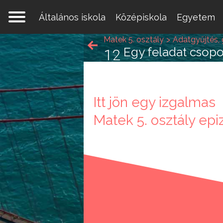
Általános iskola
Középiskola
Egyetem
Matek 5. osztály
Adatgyűjtés, 
Egy feladat csopo
12
Itt jön egy izgalmas
Egy 
Matek 5. osztály epi
mate