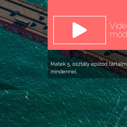
Vid
mó
Matek 5. osztály
epizód tartalm
mindennel.