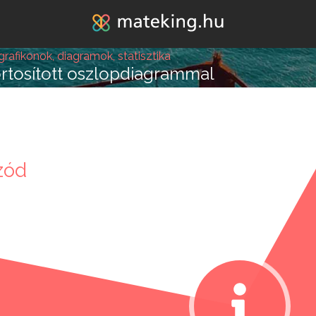
Jump to navigation
grafikonok, diagramok, statisztika
rtosított oszlopdiagrammal
lépésre vagy attól, hogy
zód
k melléd álljon és ne e
REGISZTRÁLOK/BELÉPEK