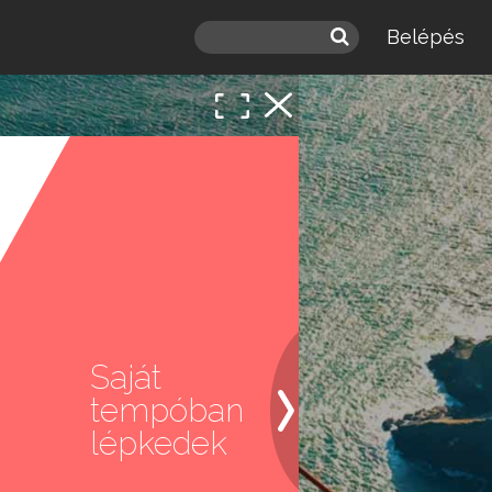
Belépés
 a
léd.
Saját
tempóban
lépkedek