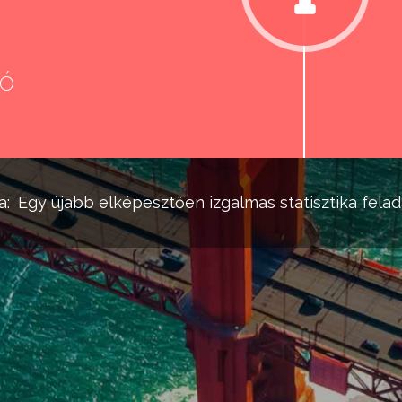
eó
d
a:
Egy újabb elképesztően izgalmas
statisztika
felad