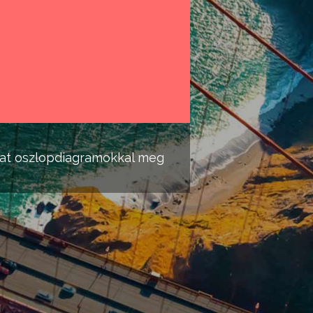
at oszlopdiagramokkal meg