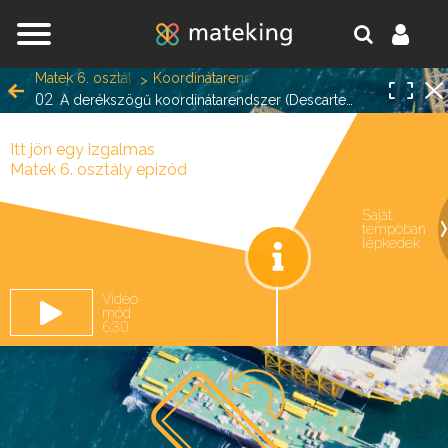
Jump to navigation
Matek 6. osztály
Koordinátarendszer, pontok koordinátái
02
A derékszögű koordinátarendszer (Descartes-féle koordinátarendszer)
Itt jön egy izgalmas
Matek 6. osztály epizód
Saját
tempóban
oldal.
lépkedek
Videó
mód
6:30