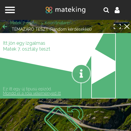
Jump to navigation
Matek 7. osztály
Koordinátarendszer, pontok koordinátái
TÉMAZÁRÓ TESZT (Random kérdésekkel)
Itt jön egy izgalmas
Egy lépésre vagy attól,
Matek 7. osztály teszt
hogy a matek melléd álljon
oldal.
és ne eléd.
Ez itt egy új típusú epizód.
Mondd el a róla véleményed itt
REGISZTRÁLOK/BELÉPEK