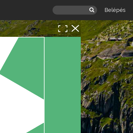
Belépés
 a
léd.