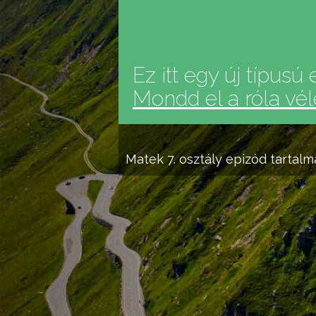
Ez itt egy új típusú 
Mondd el a róla vé
Matek 7. osztály
epizód tartalm