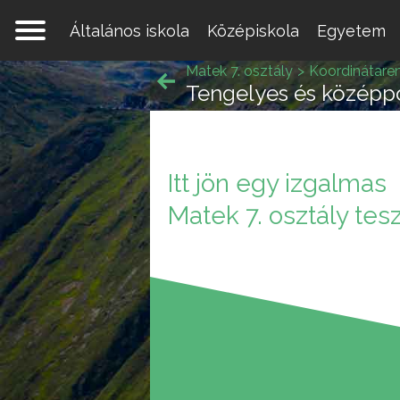
Általános iskola
Középiskola
Egyetem
Matek 7. osztály
Koordinátaren
Tengelyes és középp
Itt jön egy izgalmas
Egy 
Matek 7. osztály tesz
mate