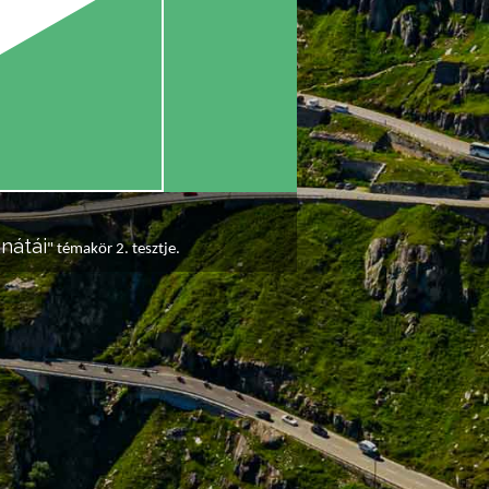
nátái
" témakör 2. tesztje.