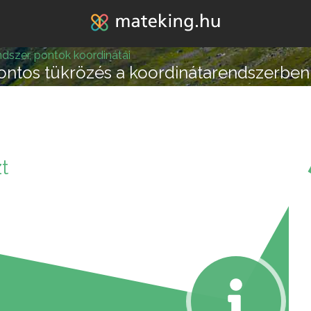
Jump to navigation
dszer, pontok koordinátái
ontos tükrözés a koordinátarendszerben
lépésre vagy attól, hogy
t
k melléd álljon és ne e
REGISZTRÁLOK/BELÉPEK