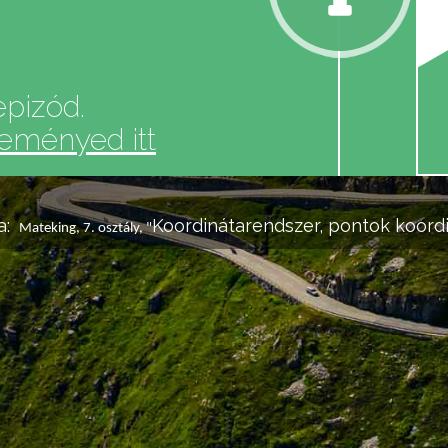
epizód.
leményed itt
a:
Koordinátarendszer, pontok koordi
Mateking, 7. osztály, "