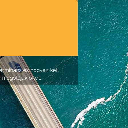
ermináns és hogyan kell
 megoldjuk őket.