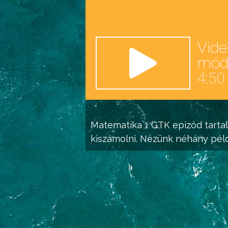
Vid
mó
4:50
Matematika 1 GTK
epizód tarta
kiszámolni. Nézünk néhány pél