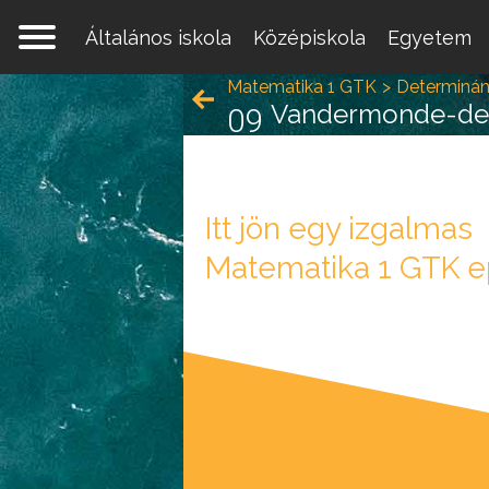
Általános iskola
Középiskola
Egyetem
Matematika 1 GTK
Determinán
Vandermonde-de
09
Itt jön egy izgalmas
Matematika 1 GTK e