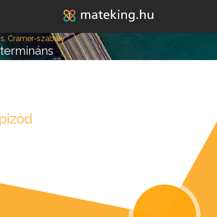
Jump to navigation
s, Cramer-szabály
termináns
pizód