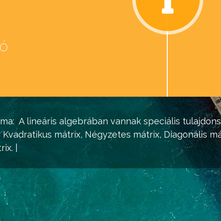
eó
d
lma:
A lineáris algebrában vannak speciális tulajdo
| Kvadratikus
mátrix
, Négyzetes
mátrix
, Diagonális
má
rix
. |