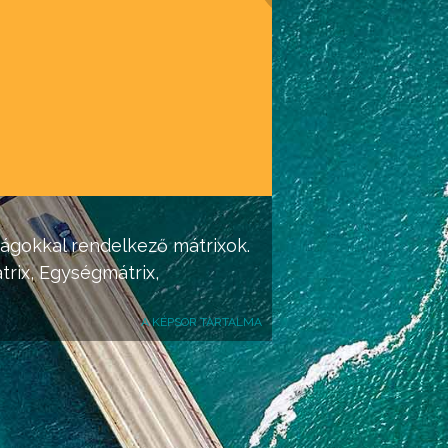
nságokkal rendelkező
mátrixok
.
trix
, Egység
mátrix
,
A KÉPSOR TARTALMA