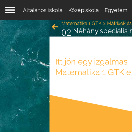
Általános iskola
Középiskola
Egyetem
Matematika 1 GTK
Mátrixok és
Néhány speciális 
02
Itt jön egy izgalmas
Matematika 1 GTK e