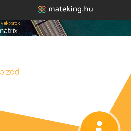
Jump to navigation
 vektorok
mátrix
pizód