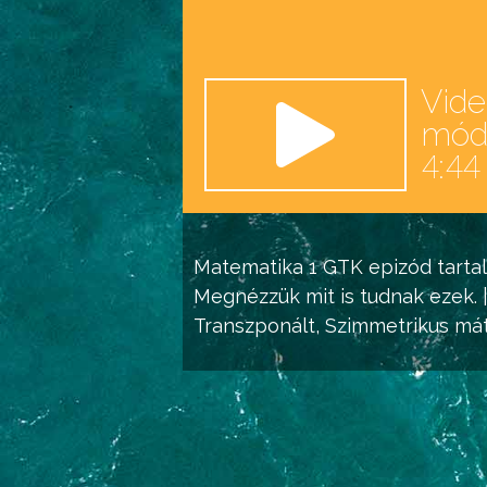
Vid
mó
4:44
Matematika 1 GTK
epizód tarta
Megnézzük mit is tudnak ezek. 
Transzponált, Szimmetrikus
mát