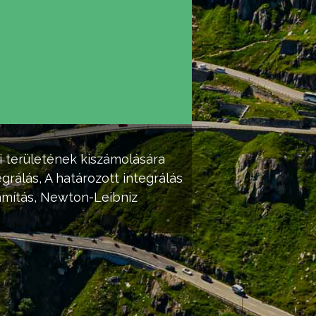
i területének kiszámolására
egrálás
, A
határozott integrálás
ámítás,
Newton-Leibniz