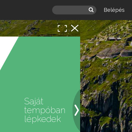
Belépés
 a
léd.
Saját
tempóban
lépkedek