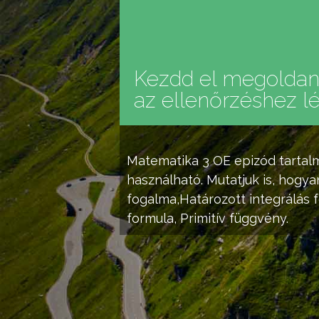
Kezdd el megoldani
az ellenőrzéshez lé
Matematika 3 OE
epizód tartal
használható. Mutatjuk is, hogya
fogalma,
Határozott integrálás
f
formula
,
Primitív függvény
.