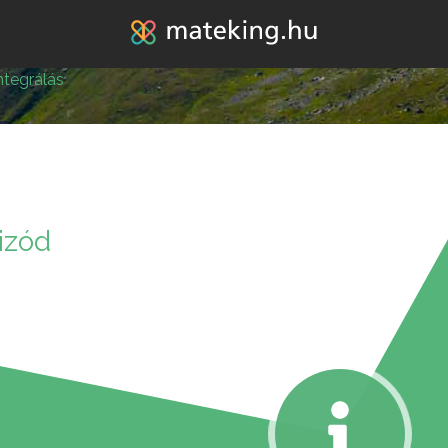
Jump to navigation
ntegrálás
lépésre vagy attól, hogy
izód
k melléd álljon és ne e
REGISZTRÁLOK/BELÉPEK