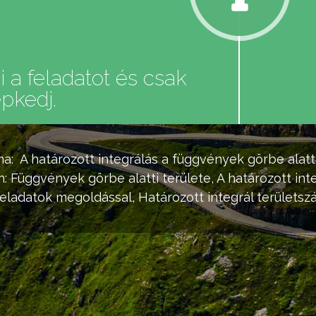
 a feladatot és csak
pkedj.
ma:
A
határozott integrálás
a függvények görbe alatt
n: Függvények görbe alatti területe, A
határozott int
eladatok megoldással, Határozott integrál területsz