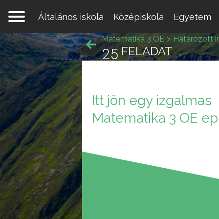
Általános iskola
Középiskola
Egyetem
Matematika 3 OE
Határozott i
FELADAT
25
Itt jön egy izgalmas
Egy 
Matematika 3 OE ep
mate