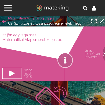
Jump to navigation
Matematikai Alapismeretek
Szögfüggvények, trigonometrikus azonossá
02
Szinuszos és koszinuszos egyenletek megoldása, trigonometrikus azonosságok
Itt jön egy izgalmas
Matematikai Alapismeretek epizód
Saját
tempóban
oldal.
lépkedek
Videó
mód
10:18