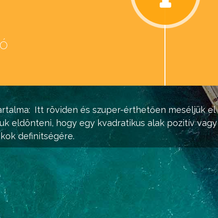
eó
d
rtalma:
Itt röviden és szuper-érthetően meséljük el
uk eldönteni, hogy egy kvadratikus alak pozitív vagy 
kok definitségére.