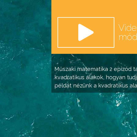
Vid
mó
Műszaki matematika 2
epizód ta
kvadratikus alakok, hogyan tudj
példát nézünk a kvadratikus ala