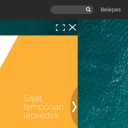
Belépés
 a
léd.
Saját
tempóban
lépkedek