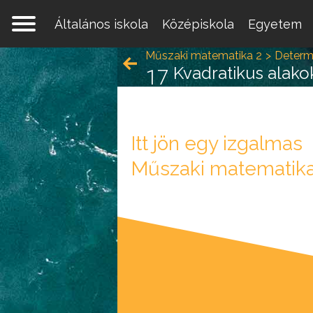
Általános iskola
Középiskola
Egyetem
Műszaki matematika 2
Determi
Kvadratikus alako
17
Itt jön egy izgalmas
Egy 
Műszaki matematika
mate