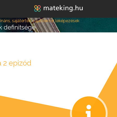
Jump to navigation
náns, sajátérték, sajátvektor, leképezések
k definitsége
lépésre vagy attól, hogy
 2 epizód
k melléd álljon és ne e
REGISZTRÁLOK/BELÉPEK