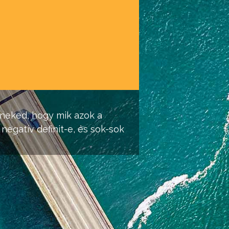
 neked, hogy mik azok a
negatív definit-e, és sok-sok