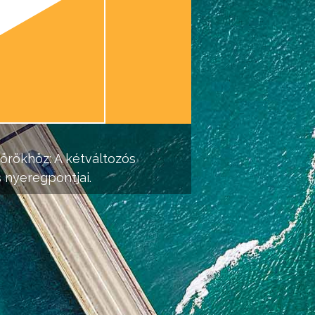
örökhöz: A kétváltozós
s nyeregpontjai.