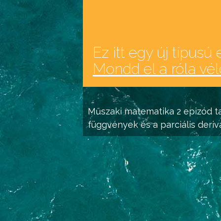
Ez itt egy új típusú 
Mondd el a róla vé
Műszaki matematika 2
epizód ta
függvények és a parciális deriv