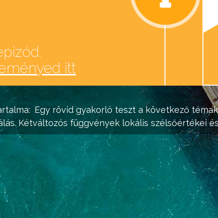
epizód.
leményed itt
rtalma:
Egy rövid gyakorló teszt a következő témak
álás. Kétváltozós függvények lokális szélsőértékei é