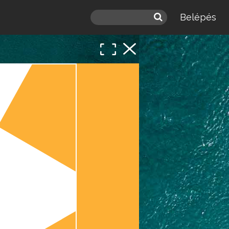
Belépés
 a
léd.