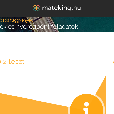
Jump to navigation
tozós függvények
ék és nyeregpont feladatok
lépésre vagy attól, hogy
 2 teszt
k melléd álljon és ne e
REGISZTRÁLOK/BELÉPEK