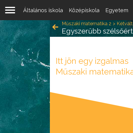
Általános iskola
Középiskola
Egyetem
Műszaki matematika 2
Kétvál
Egyszerűbb szélsőért
Itt jön egy izgalmas
Egy 
Műszaki matematika
mate