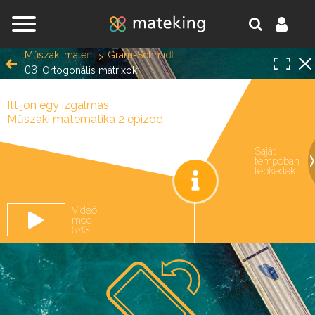
Jump to navigation
Műszaki matematika 2
Gram-Schmidt ortogonalizáció, LU és QR fel
03
Ortogonális mátrixok
Itt jön egy izgalmas
Műszaki matematika 2 epizód
Saját
tempóban
oldal.
lépkedek
Videó
mód
5:43