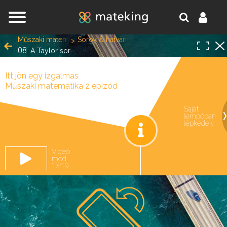
Jump to navigation
Műszaki matematika 2
Sorok & hatványsorok & Taylor-sorok
08
A Taylor sor
Itt jön egy izgalmas
Műszaki matematika 2 epizód
Saját
tempóban
oldal.
lépkedek
Videó
mód
13:19