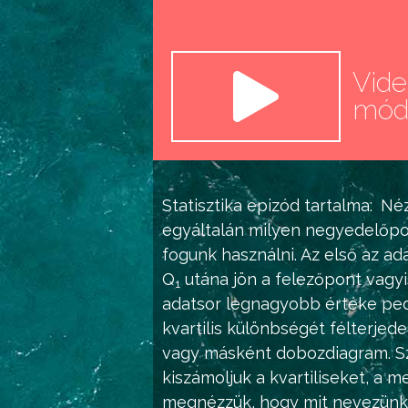
Vid
mó
Statisztika
epizód tartalma:
Néz
egyáltalán milyen negyedelőpo
fogunk használni. Az első az ad
Q
utána jön a felezőpont vagy
1
adatsor legnagyobb értéke pe
kvartilis különbségét félterjed
vagy másként dobozdiagram. Szo
kiszámoljuk a kvartiliseket, a 
megnézzük, hogy mit nevezünk 