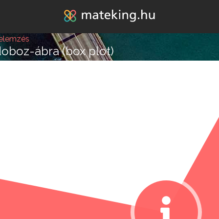
Jump to navigation
 elemzés
 doboz-ábra (box plot)
lépésre vagy attól, hogy
k melléd álljon és ne e
REGISZTRÁLOK/BELÉPEK