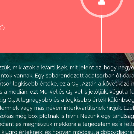
eó
d
zük, mik azok a kvartilisek, mit jelent az, hogy negye
ntok vannak. Egy sobarendezett adatsorban öt dara
atsor legkisebb értéke, ez a Q
. Aztán a következő n
0
is a
medián
, ezt Me-vel és Q
-vel is jelöljük, végül a f
2
dig Q
. A legnagyobb és a legkisebb érték különbség
4
elemnek vagy más néven interkvartilisnek hívjuk. Eze
kás még box plotnak is hívni. Nézünk egy tanulságos
mediánt és megnézzük mekkora a terjedelem és a félte
kiugró értéknek, és hogyan módosul a dobozdiagram 