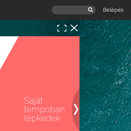
Belépés
 a
léd.
Saját
tempóban
lépkedek