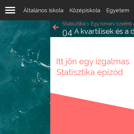
Általános iskola
Középiskola
Egyetem
Statisztika
Egy ismérv szerinti
A kvartilisek és a
04
Itt jön egy izgalmas
Egy 
Statisztika epizód
mate