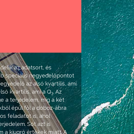
delik az adatsort, és
b speciális negyedelőpontot
egyedelő az alsó kvartilis, ami
első kvartilis, ami a Q
. Az
3
e a terjedelem, míg a két
kből épül föl a doboz-ábra
 feladatot is, ahol
rjedelem. Sőt azt is
a kiugró értékek miatt. A